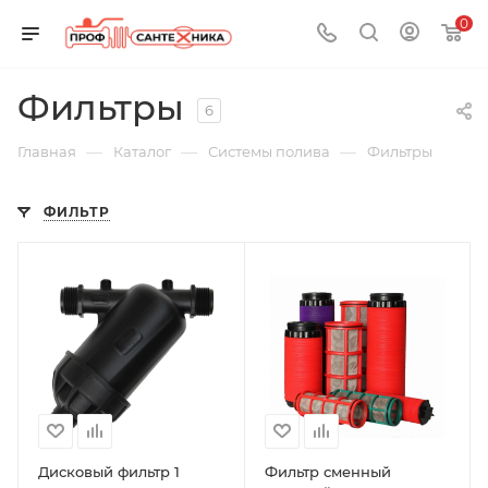
0
Фильтры
6
—
—
—
Главная
Каталог
Системы полива
Фильтры
ФИЛЬТР
Дисковый фильтр 1
Фильтр сменный