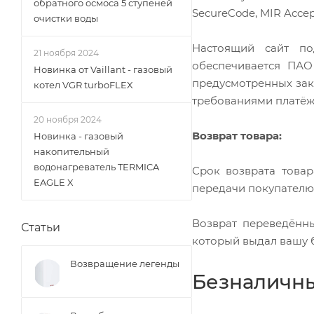
обратного осмоса 5 ступеней
SecureCode, MIR Acce
очистки воды
Настоящий сайт по
21 ноября 2024
обеспечивается ПАО
Новинка от Vaillant - газовый
предусмотренных зак
котел VGR turboFLEX
требованиями платёжны
20 ноября 2024
Возврат товара:
Новинка - газовый
накопительный
водонагреватель TERMICA
Срок возврата товар
EAGLE X
передачи покупателю б
Возврат переведённы
Статьи
который выдал вашу б
Возвращение легенды
Безналичны