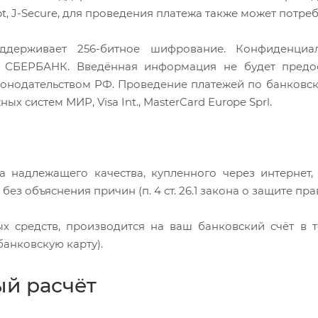
pt, J-Secure, для проведения платежа также может потре
ддерживает 256-битное шифрование. Конфиденциа
 СБЕРБАНК. Введённая информация не будет предос
онодательством РФ. Проведение платежей по банковски
х систем МИР, Visa Int., MasterCard Europe Sprl.
а надлежащего качества, купленного через интернет,
ез объяснения причин (п. 4 ст. 26.1 закона о защите пра
х средств, производится на ваш банковский счёт в т
анковскую карту).
й расчёт