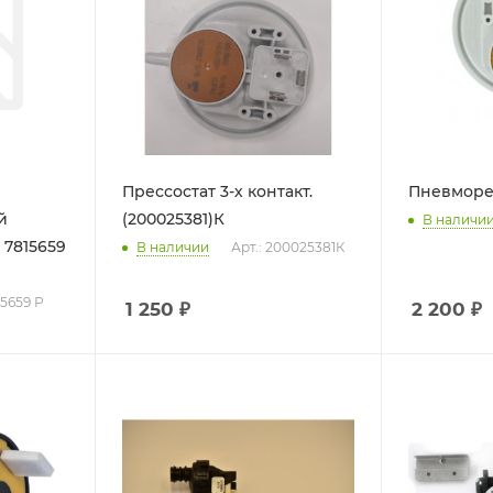
Прессостат 3-х контакт.
Пневморел
й
(200025381)К
В наличи
 7815659
В наличии
Арт.: 200025381К
15659 Р
1 250
₽
2 200
₽