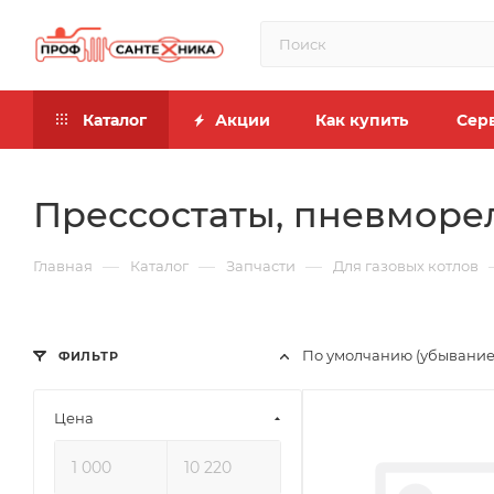
Каталог
Акции
Как купить
Сер
Прессостаты, пневморел
—
—
—
Главная
Каталог
Запчасти
Для газовых котлов
По умолчанию (убывание
ФИЛЬТР
Цена