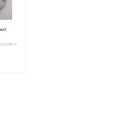
акт.
00025381 Р