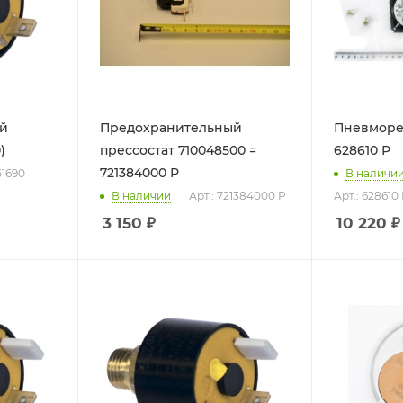
й
Предохранительный
Пневморе
)
прессостат 710048500 =
628610 Р
721384000 Р
51690
В наличи
В наличии
Арт.: 721384000 Р
Арт.: 62861
3 150
₽
10 220
₽