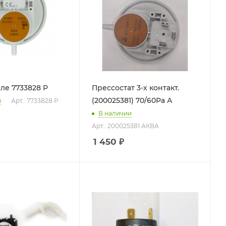
е 7733828 Р
Прессостат 3-х контакт.
(200025381) 70/60Ра А
и
Арт.: 7733828 Р
В наличии
Арт.: 200025381 АКВА
1 450
₽