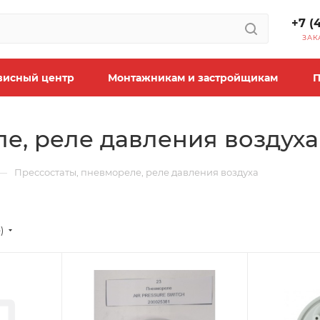
+7 (
ЗАК
висный центр
Монтажникам и застройщикам
П
е, реле давления воздуха
—
Прессостаты, пневмореле, реле давления воздуха
)