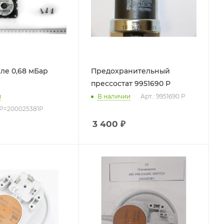
ле 0,68 мБар
Предохранительный
прессостат 9951690 Р
и
В наличии
Арт.: 9951690 Р
0 Р=200025381Р
3 400
₽