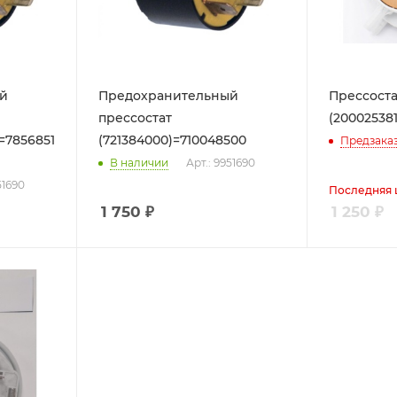
й
Предохранительный
Прессостат
прессостат
(200025381
=7856851)
(721384000)=710048500
Предзака
В наличии
Арт.: 9951690
51690
Последняя 
1 750
₽
1 250
₽