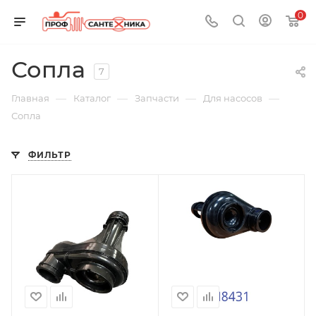
0
Сопла
7
—
—
—
—
Главная
Каталог
Запчасти
Для насосов
Сопла
ФИЛЬТР