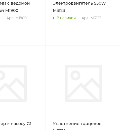
Электродвигатель 550W
ой М1900
М3123
и
Арт.: М1900
В наличии
Арт.: М3123
ер к насосу G1
Уплотнение торцевое