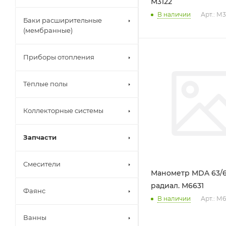
М3122
В наличии
Арт.: М3
Баки расширительные
(мембранные)
Приборы отопления
Тёплые полы
Коллекторные системы
Запчасти
Смесители
Манометр MDA 63/6-
радиал. М6631
Фаянс
В наличии
Арт.: М6
Ванны