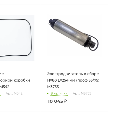
ие
Электродвигатель в сборе
торной коробки
Н=80 L=254 мм (проф 55/75)
 М542
М3755
и
Арт.: М542
В наличии
Арт.: М3755
10 045
₽