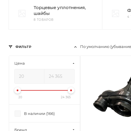
Торцевые уплотнения,
Ф
шайбы
4
8 ТОВАРОВ
По умолчанию (убывание
ФИЛЬТР
Цена
20
24 365
В наличии (
166
)
Бренд