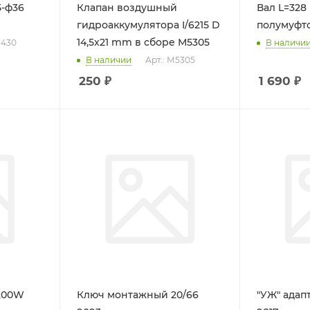
5-ф36
Клапан воздушный
Вал L=328 мм с ведомой
гидроаккумулятора I/6215 D
полумуфт
14,5x21 mm в сборе М5305
8430
В наличи
В наличии
Арт.: М5305
250
₽
1 690
₽
200W
Ключ монтажный 20/66
"УЖ" адапт