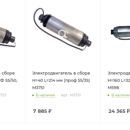
в сборе
Электродвигатель в сборе
Электродв
Ф 55/50,
Н=40 L=214 мм (проф 55/35)
Н=160 L=324
М3751
М598
3753
В наличии
Арт.: М3751
В наличи
7 885
₽
24 365
₽