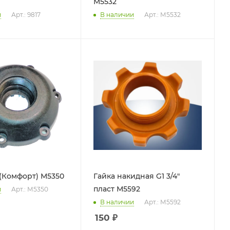
М5532
и
Арт.: 9817
В наличии
Арт.: М5532
(Комфорт) М5350
Гайка накидная G1 3/4"
пласт М5592
и
Арт.: М5350
В наличии
Арт.: М5592
150
₽