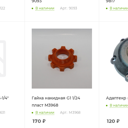
9093
9817
122
В наличии
Арт.: 9093
В наличи
1/4"
Гайка накидная G1 1/24
Адаптекр 
пласт М3968
В наличи
631
В наличии
Арт.: М3968
170
₽
120
₽