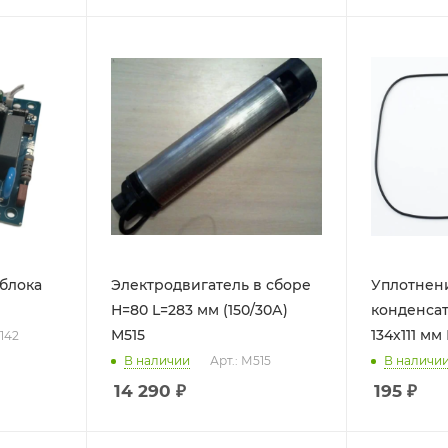
 блока
Электродвигатель в сборе
Уплотнен
Н=80 L=283 мм (150/30А)
конденса
М515
134х111 мм
3142
В наличии
Арт.: М515
В наличи
14 290
₽
195
₽