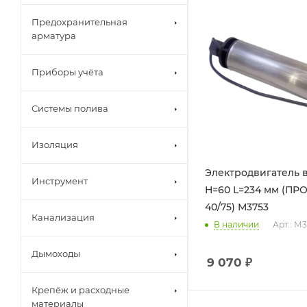
Предохранительная
арматура
Приборы учёта
Системы полива
Изоляция
Электродвигатель 
Инструмент
Н=60 L=234 мм (ПРО
40/75) М3753
Канализация
В наличии
Арт.: М
Дымоходы
9 070
₽
Крепёж и расходные
материалы