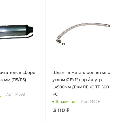
игатель в сборе
Шланг в металлооплетке c
 мм (115/115)
углом Ø1"х1" нар./внутр.
L=500мм ДЖИЛЕКС TF 500
FC
и
Арт.: М598
В наличии
Арт.: М029
3 110
₽