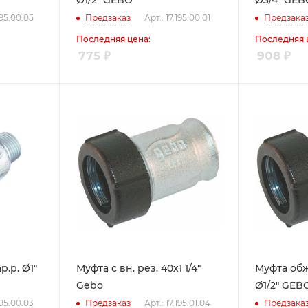
Ø1/2" GEBO
Ø3/4" GEB
195.00.05
Предзаказ
Арт.: 17.195.00.01
Предзака
Последняя цена:
Последняя 
775
₽
908
₽
.р. Ø1"
Муфта с вн. рез. 40х1 1/4"
Муфта обж
Gebo
Ø1/2" GEB
195.00.03
Предзаказ
Арт.: 17.195.01.04
Предзака