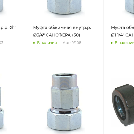
.р. Ø1"
Муфта обжимная внутр.р.
Муфта обж
Ø3/4" САНСФЕРА (50)
Ø1 1/4" СА
03
В наличии
Арт.: 16108
В наличи