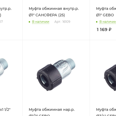
утр.р.
Муфта обжимная внутр.р.
Муфта обж
)
Ø1" САНСФЕРА (25)
Ø1" GEBO
07
В наличии
Арт.: 16109
В наличи
1 169
₽
1 1/2"
Муфта обжимная нар.р.
Муфта обж