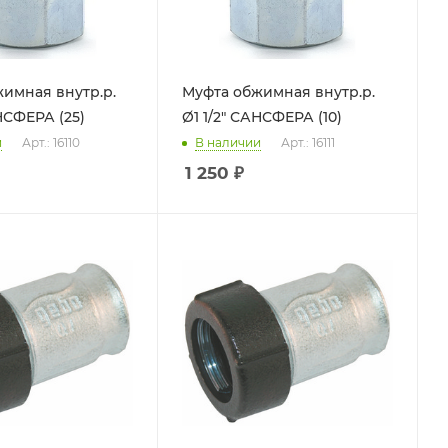
имная внутр.р.
Муфта обжимная внутр.р.
НСФЕРА (25)
Ø1 1/2" САНСФЕРА (10)
и
Арт.: 16110
В наличии
Арт.: 16111
1 250
₽