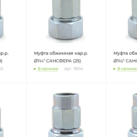
р.р.
Муфта обжимная нар.р.
Муфта обж
)
Ø1¼" САНСФЕРА (25)
Ø1½" САНС
02
В наличии
Арт.: 16104
В наличи