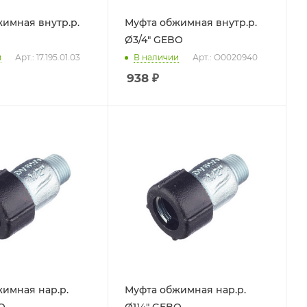
имная внутр.р.
Муфта обжимная внутр.р.
Ø3/4" GEBO
и
Арт.: 17.195.01.03
В наличии
Арт.: О0020940
938
₽
имная нар.р.
Муфта обжимная нар.р.