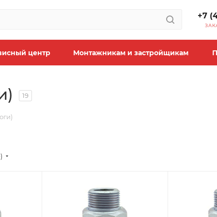
+7 (
ЗАК
висный центр
Монтажникам и застройщикам
П
и)
19
оги)
)