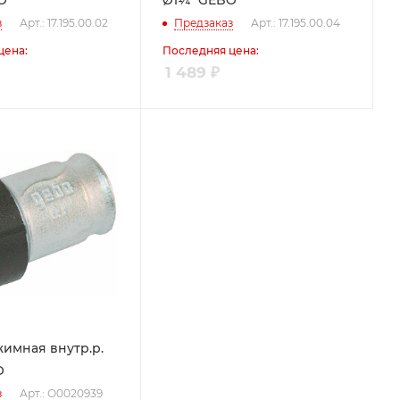
O
Ø1¼" GEBO
з
Арт.: 17.195.00.02
Предзаказ
Арт.: 17.195.00.04
цена:
Последняя цена:
1 489
₽
имная внутр.р.
O
з
Арт.: О0020939