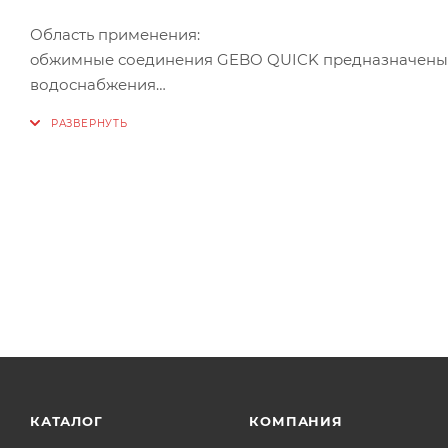
Область применения:
oбжимные соединения GEBO QUICK предназначены д
водоснабжения
Среда: вода
Температура: для систем отопления и хозяйственно-
водоснабжения T max 25° C;
Давление вода: 10 кг/см2
Материал труб: для стальных труб наружный диаметр 
КАТАЛОГ
КОМПАНИЯ