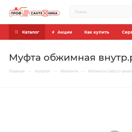
Каталог
Акции
Как купить
Сер
Муфта обжимная внутр.р
—
—
—
Главная
Каталог
Фитинги
Фитинги Gebo (+ анал