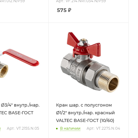
.NR1.012.N/P59
Арт.: VF.214.NR1.034.N/P59
575
₽
Ø3/4" внутр./нар.
Кран шар. с полусгоном
TEC BASE-ГОСТ
Ø1/2" внутр./нар. красный
VALTEC BASE-ГОСТ (10/60)
и
Арт.: VT.215S.N.05
В наличии
Арт.: VT.227S.N.04