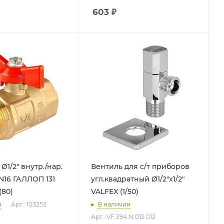
603
₽
Ø1/2" внутр./нар.
Вентиль для с/т приборов
N16 ГАЛЛОП 131
угл.квадратный Ø1/2"х1/2"
80)
VALFEX (1/50)
и
Арт.: 103253
В наличии
Арт.: VF.394.N.012.012