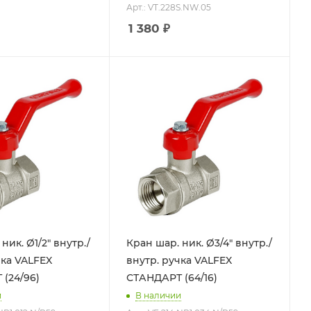
Арт.: VT.228S.NW.05
1 380
₽
ник. Ø1/2" внутр./
Кран шар. ник. Ø3/4" внутр./
LFEX
внутр. ручка VALFEX
(24/96)
СТАНДАРТ (64/16)
и
В наличии