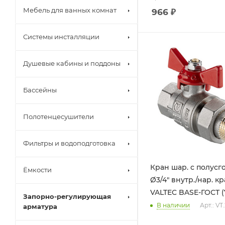
Мебель для ванных комнат
966
₽
Системы инсталляции
Душевые кабины и поддоны
Бассейны
Полотенцесушители
Фильтры и водоподготовка
Кран шар. с полусг
Ёмкости
Ø3/4" внутр./нар. к
VALTEC BASE-ГОСТ (7
Запорно-регулирующая
В наличии
Арт.: VT
арматура