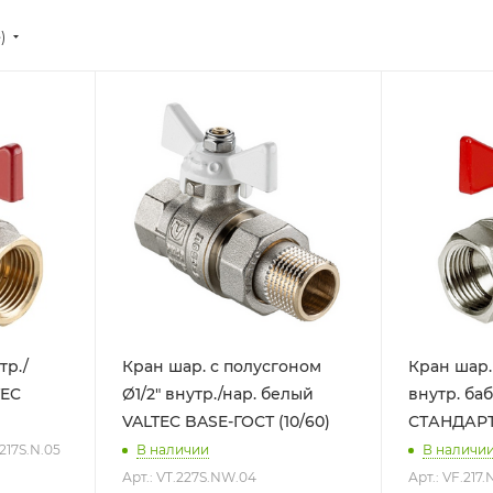
)
тр./
Кран шар. с полусгоном
Кран шар. 
TEC
Ø1/2" внутр./нар. белый
внутр. бабочка
VALTEC BASE-ГОСТ (10/60)
СТАНДАРТ 
.217S.N.05
В наличии
В наличи
Арт.: VT.227S.NW.04
Арт.: VF.217