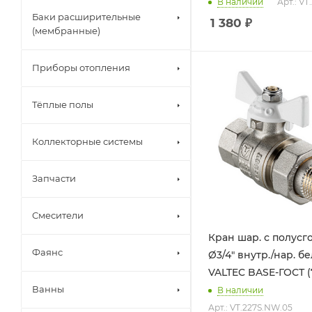
В наличии
Арт.: VT
Баки расширительные
1 380
₽
(мембранные)
Приборы отопления
Тёплые полы
Коллекторные системы
Запчасти
Смесители
Кран шар. с полусг
Фаянс
Ø3/4" внутр./нар. б
VALTEC BASE-ГОСТ (7
Ванны
В наличии
Арт.: VT.227S.NW.05