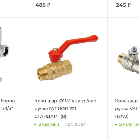
485
₽
245
₽
иборов
Кран шар. Ø1½" внутр./нар.
Кран шар. 
"х3/4"
ручка ГАЛЛОП 221
ручка VAL
СТАНДАРТ (8)
(12/72)
В наличии
Арт.: 103194
В наличи