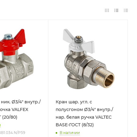
ник. Ø3/4" внутр./
Кран шар. угл. с
 VALFEX
полусгоном Ø3/4" внутр./
(20/80)
нар. белая ручка VALTEC
BASE-ГОСТ (8/32)
и
.NB1.034.N/P59
В наличии