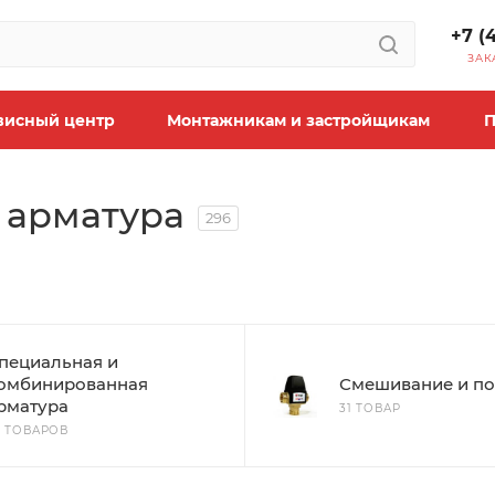
+7 (
ЗАК
висный центр
Монтажникам и застройщикам
П
 арматура
296
пециальная и
омбинированная
Смешивание и по
рматура
31 ТОВАР
7 ТОВАРОВ