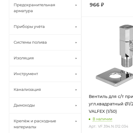
966
₽
Предохранительная
арматура
Приборы учёта
Системы полива
Изоляция
Инструмент
Канализация
Вентиль для с/т пр
угл.квадратный Ø1/2
Дымоходы
VALFEX (1/50)
В наличии
Крепёж и расходные
Арт.: VF.394.N.012.034
материалы