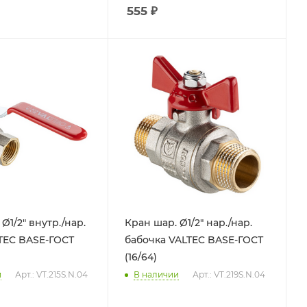
555
₽
Ø1/2" внутр./нар.
Кран шар. Ø1/2" нар./нар.
TEC BASE-ГОСТ
бабочка VALTEC BASE-ГОСТ
(16/64)
и
Арт.: VT.215S.N.04
В наличии
Арт.: VT.219S.N.04