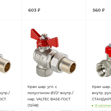
603
₽
560
₽
Кран шар. угл. с
Кран шар. 
утр./
полусгоном Ø1/2" внутр./
внутр. ручка VA
ОСТ
нар. VALTEC BASE-ГОСТ
СТАНДАРТ 
(12/48)
В наличи