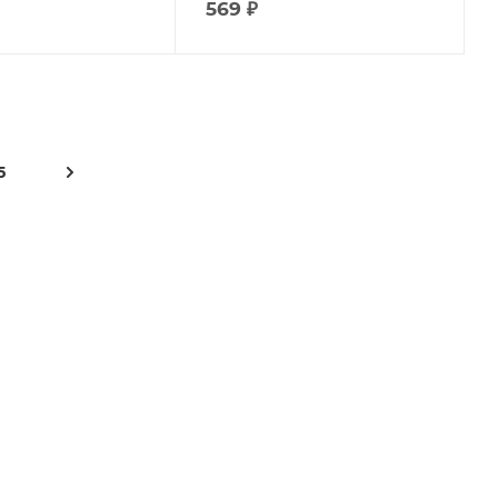
569
₽
5