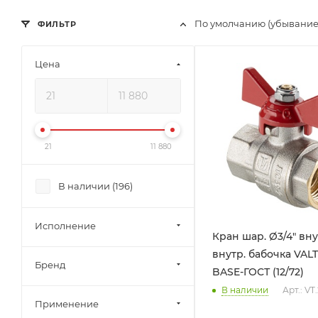
По умолчанию (убывание
ФИЛЬТР
Цена
21
11 880
В наличии (
196
)
Исполнение
Кран шар. Ø3/4" вну
внутр. бабочка VAL
Бренд
BASE-ГОСТ (12/72)
В наличии
Арт.: VT
Применение