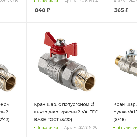
.228S.N.05
В наличии
Арт.: VT.228S.N.04
Арт.: VF.214
848
₽
365
₽
оном
Кран шар. с полусгоном Ø1"
Кран шар. 
елый
внутр./нар. красный VALTEC
ручка VAL
/42)
BASE-ГОСТ (5/20)
(8/48)
В наличии
Арт.: VT.227S.N.06
В наличи