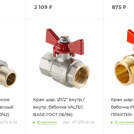
2 109
₽
875
₽
оном
Кран шар. Ø1/2" внутр./
Кран шар. 
расный
внутр. бабочка VALTEC
бабочка P
/42)
BASE-ГОСТ (16/96)
ПРАКТИК (
.227S.N.05
В наличии
Арт.: VT.217S.N.04
В наличи