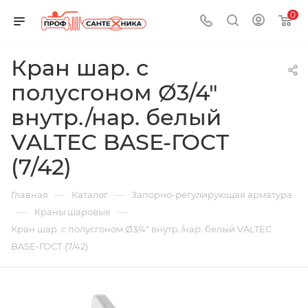
0
Кран шар. с
полусгоном Ø3/4"
внутр./нар. белый
VALTEC BASE-ГОСТ
(7/42)
—
—
Главная
Каталог
Запорно-регулирующая арматура
—
—
Краны шаровые
Кран шар. с полусгоном Ø3/4" внутр./нар. белый VALTEC
BASE-ГОСТ (7/42)