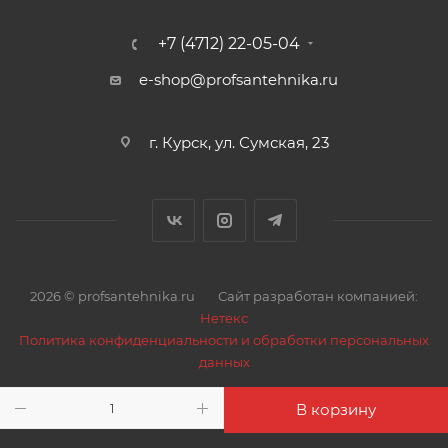
внутренняя/наружная.
+7 (4712) 22-05-04
Шаровые краны VALTEC серии «BASE-ГОСТ» не
e-shop@profsantehnika.ru
должны испытывать механических нагрузок от
трубопроводов (изгиб, сжатие, растяжение,
кручение, перекосы, вибрация, несносность
г. Курск, ул. Сумская, 23
патрубков, неравномерность затяжки крепежа). При
необходимости следует предусмотреть опоры или
компенсаторы.
Резьба присоединяемых к крану трубопроводов и
прочих деталей должна соответствовать ГОСТ 6357-
2026 © profsantehnika.ru
Сайт разработан компанией:
81.
Нетекс
Политика конфиденциальности и обработки персональных
Страна производства – Китай.
данных
В корзину