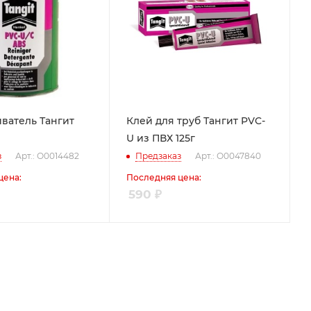
ватель Тангит
Клей для труб Тангит PVC-
U из ПВХ 125г
з
Арт.: О0014482
Предзаказ
Арт.: О0047840
цена:
Последняя цена:
590
₽