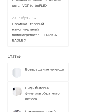
Новинка от Vaillant - газовый
котел VGR turboFLEX
20 ноября 2024
Новинка - газовый
накопительный
водонагреватель TERMICA
EAGLE X
Статьи
Возвращение легенды
Виды бытовых
фильтров обратного
осмоса
Циркуляционный