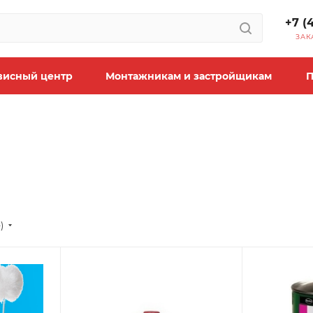
+7 (
ЗАК
висный центр
Монтажникам и застройщикам
П
)