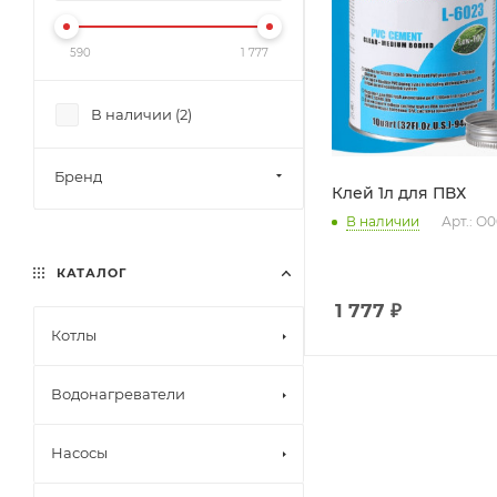
590
1 777
В наличии (
2
)
Бренд
Клей 1л для ПВХ
В наличии
Арт.: О
КАТАЛОГ
1 777
₽
Котлы
Водонагреватели
Насосы