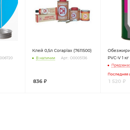
Клей 0,5л Coraplax (7611500)
Обезжири
PVC-V 1 кг
0006720
В наличии
Арт.: О0005136
Предзака
Последняя 
836
₽
1 520
₽