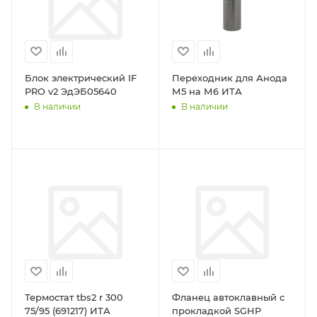
Блок электрический IF
Переходник для Анода
PRO v2 ЭдЭБ05640
М5 на М6 ИТА
В наличии
В наличии
Термостат tbs2 r 300
Фланец автоклавный с
75/95 (691217) ИТА
прокладкой SGHP