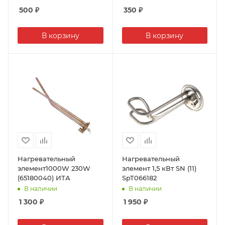
500
₽
350
₽
В корзину
В корзину
Нагревательный
Нагревательный
элемент1000W 230W
элемент 1,5 кВт SN (11)
(65180040) ИТА
SpT066182
В наличии
В наличии
1 300
₽
1 950
₽