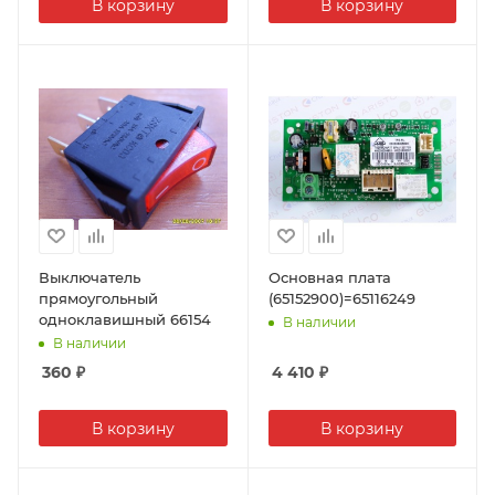
В корзину
В корзину
Выключатель
Основная плата
прямоугольный
(65152900)=65116249
одноклавишный 66154
В наличии
В наличии
360
₽
4 410
₽
В корзину
В корзину