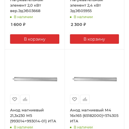
элемент 2,0 кВт
элемент 2,4 кВт
вер.ЭдЭБ03668
ЭдЭБ05955
В наличии
В наличии
1 600
₽
2 300
₽
В корзину
В корзину
Анод магниевый
Анод магниевый М4
21,3х230 М5
16х165 (65182000)=574305
(993014=993014-01) ИТА
ИТА
В наличии
В наличии