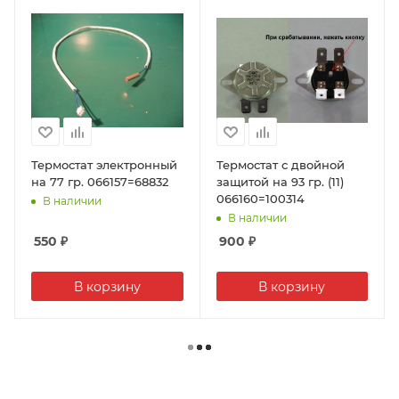
Термостат электронный
Термостат с двойной
на 77 гр. 066157=68832
защитой на 93 гр. (11)
066160=100314
В наличии
В наличии
550
₽
900
₽
В корзину
В корзину