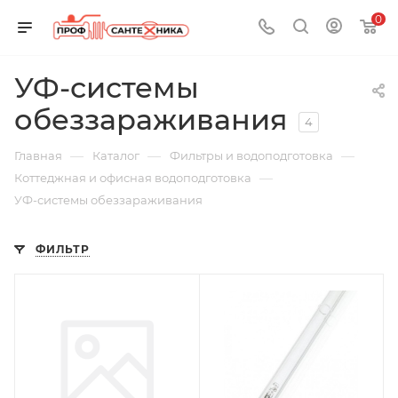
0
УФ-системы
обеззараживания
4
—
—
—
Главная
Каталог
Фильтры и водоподготовка
—
Коттеджная и офисная водоподготовка
УФ-системы обеззараживания
ФИЛЬТР