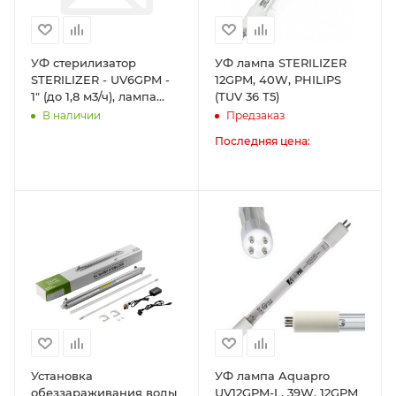
УФ стерилизатор
УФ лампа STERILIZER
STERILIZER - UV6GPM -
12GPM, 40W, PHILIPS
1" (до 1,8 м3/ч), лампа
(TUV 36 Т5)
PHILIPS
В наличии
Предзаказ
Последняя цена:
Установка
УФ лампа Aquapro
обеззараживания воды
UV12GPM-L, 39W, 12GPM