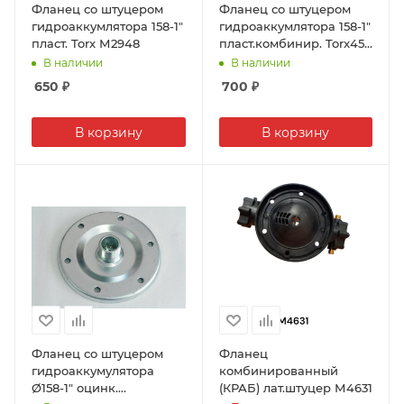
Фланец со штуцером
Фланец со штуцером
гидроаккумлятора 158-1"
гидроаккумлятора 158-1"
пласт. Torx М2948
пласт.комбинир. Torx45
М4958
В наличии
В наличии
650
₽
700
₽
В корзину
В корзину
Фланец со штуцером
Фланец
гидроаккумулятора
комбинированный
Ø158-1" оцинк.
(КРАБ) лат.штуцер М4631