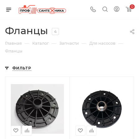
0
Фланцы
4
—
—
—
—
Главная
Каталог
Запчасти
Для насосов
Фланцы
ФИЛЬТР