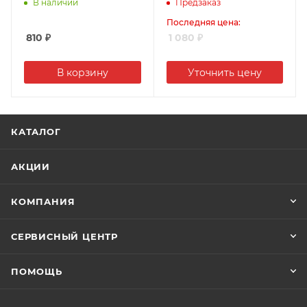
ДЖИЛЕКС (1)
В наличии
Предзаказ
Последняя цена:
810
₽
1 080
₽
В корзину
Уточнить цену
КАТАЛОГ
АКЦИИ
КОМПАНИЯ
СЕРВИСНЫЙ ЦЕНТР
ПОМОЩЬ