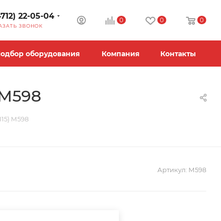
4712) 22-05-04
0
0
0
АЗАТЬ ЗВОНОК
одбор оборудования
Компания
Контакты
 М598
115) М598
Артикул:
М598