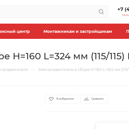
+7 (
ЗАК
висный центр
Монтажникам и застройщикам
П
е Н=160 L=324 мм (115/115)
—
ктродвигатели
Электродвигатель в сборе Н=160 L=324 мм (115/
В избранное
Сравнить