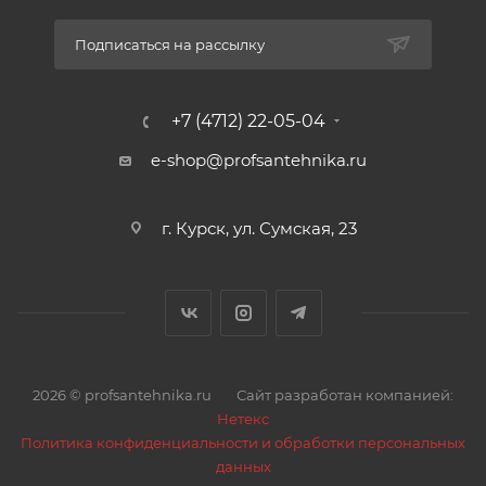
затем снять кожух фильтра и достать фильтрующий
элемент, при этом пакет дисков разожмется. В
Подписаться на рассылку
разжатом состоянии диски легко промываются
водой под незначительным напором. Серия
портативных фильтров относительно небольшой
+7 (4712) 22-05-04
производительности, изготовленных из
e-shop@profsantehnika.ru
технического термопластика. Для промывки
дисковых элементов их следует извлечь из корпуса
фильтра. Фильтры могут комплектоваться
г. Курск, ул. Сумская, 23
манометрами.
Технические характеристики:
Материал корпуса: технический пластик
Материал фильтрующих дисков: усиленный
полипропилен
2026 © profsantehnika.ru
Сайт разработан компанией:
Максимальная рабочая температура: 60°С
Нетекс
Максимальное рабочее давление: до 8 атм
Политика конфиденциальности и обработки персональных
Тонкость очистки: 130 мкм
данных