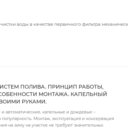
чистки воды в качестве первичного фильтра механичес
одительностью и повышенной грязеемкостью по сравн
мента используются диски из полимеров, на поверхност
лубины. При сжатии дисков между ними появляется об
им элементом. Вода проходит через плотно сжатые диск
остранстве. Для того чтобы промыть дисковый фильтр,
 фильтра и достать фильтрующий элемент, при этом пакет
ИСТЕМ ПОЛИВА. ПРИНЦИП РАБОТЫ,
омываются водой под незначительным напором. Серия
СОБЕННОСТИ МОНТАЖА. КАПЕЛЬНЫЙ
зводительности, изготовленных из технического термо
ВОИМИ РУКАМИ.
чь из корпуса фильтра. Фильтры могут комплектоваться
 и автоматические, капельные и дождевые –
 популярность. Монтаж, эксплуатация и консервация
ия на зиму на участке не требуют значительных