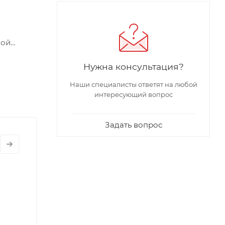
кой
Нужна консультация?
ению с
Наши специалисты ответят на любой
и
интересующий вопрос
ъемная
и, а
Задать вопрос
 нужно
 дисков
пластика.