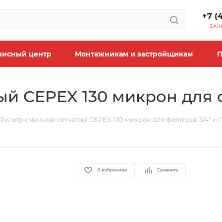
+7 (
ЗАК
висный центр
Монтажникам и застройщикам
П
й CEPEX 130 микрон для фи
Фильтр сменный сетчатый CEPEX 130 микрон для фильтров 3/4" и 1
В избранное
Сравнить