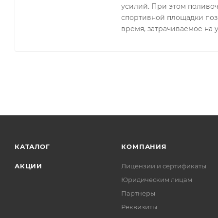
Материал корпуса: технический пластик
усилий. При этом поливоч
Материал фильтрующих дисков: усиленный полипро
спортивной площадки поз
время, затрачиваемое на у
Максимальная рабочая температура: 60°С
Максимальное рабочее давление: до 8 атм
Тонкость очистки: 130 мкм
КАТАЛОГ
КОМПАНИЯ
АКЦИИ
Лицензии и сертификаты
Юридическим лицам
Партнеры
Реквизиты