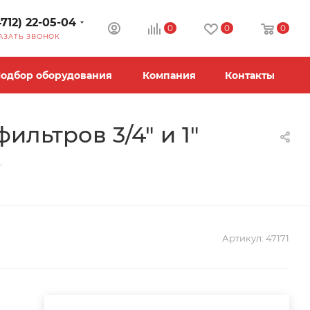
4712) 22-05-04
0
0
0
АЗАТЬ ЗВОНОК
одбор оборудования
Компания
Контакты
льтров 3/4" и 1"
"
Артикул:
47171