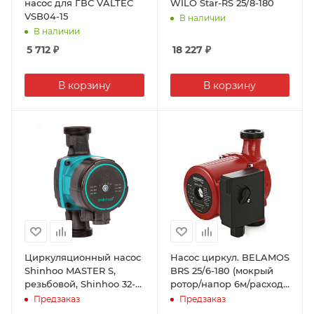
насос для ГВС VALTEC
WILO Star-RS 25/8-180
VSB04-15
В наличии
В наличии
5 712
₽
18 227
₽
В корзину
В корзину
Циркуляционный насос
Насос циркул. BELAMOS
Shinhoo MASTER S,
BRS 25/6-180 (мокрый
резьбовой, Shinhoo 32-6
ротор/напор 6м/расход
180 1х230V
55л/мин/3х скор./со
Предзаказ
Предзаказ
шнуром)