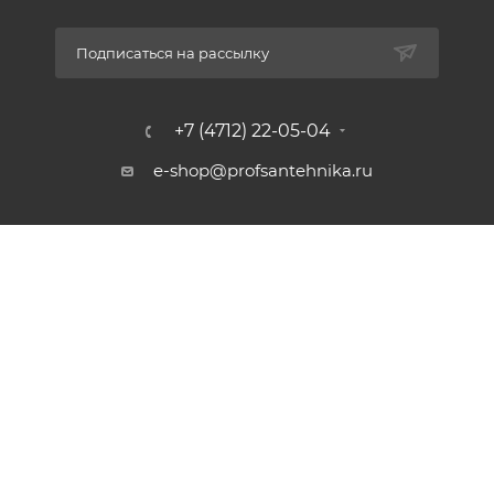
Подписаться на рассылку
+7 (4712) 22-05-04
e-shop@profsantehnika.ru
г. Курск, ул. Сумская, 23
2026 © profsantehnika.ru
Сайт разработан компанией:
Нетекс
Политика конфиденциальности и обработки персональных
данных