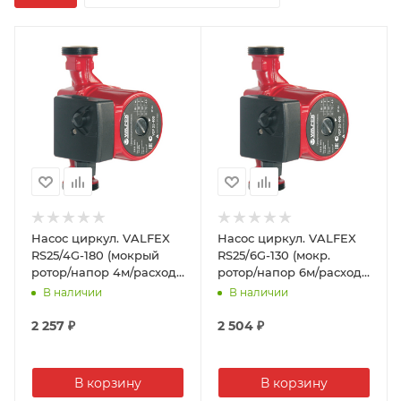
Насос циркул. VALFEX
Насос циркул. VALFEX
RS25/4G-180 (мокрый
RS25/6G-130 (мокр.
ротор/напор 4м/расход
ротор/напор 6м/расход
48л/мин/3х скор./без
55л/мин/ 3х скор./без
В наличии
В наличии
шнура)(8)
шнура)(8)
2 257
₽
2 504
₽
В корзину
В корзину