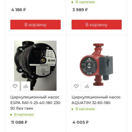
50л/мин /3х скор./со
В наличии
шнуром) (1/8)
4 186
₽
3 989
₽
В корзину
В корзину
Циркуляционный насос
Циркуляционный насос
ESPA RA1-S 25-40-180 230
AQUATIM 32-60-180
50 без гаек
В наличии
В наличии
11 088
₽
4 005
₽