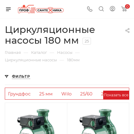
0
Циркуляционные
насосы 180 мм
25
—
—
—
Главная
Каталог
Насосы
—
Циркуляционные насосы
180мм
ФИЛЬТР
Грундфос
25 мм
Wilo
25/60
220В
Показать все
Wester
180 мм
32 мм
25/180
Belamos
Напор 6 метров
20 мм
25/40
130 мм
Частотные
Valtec
Джилекс
Напор 8 метров
Valfex
25/80