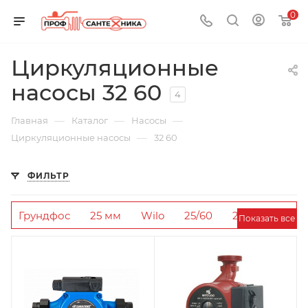
0
Циркуляционные
насосы 32 60
4
—
—
—
Главная
Каталог
Насосы
—
Циркуляционные насосы
32 60
ФИЛЬТР
Грундфос
25 мм
Wilo
25/60
220В
Показать все
Wester
180 мм
32 мм
25/180
Belamos
Напор 6 метров
20 мм
25/40
130 мм
Частотные
Valtec
Джилекс
Напор 8 метров
Valfex
25/80