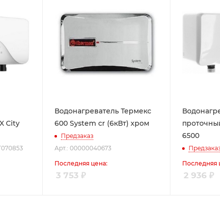
Водонагреватель Термекс
Водонагр
 City
600 System cr (6кВт) хром
проточный
6500
Предзаказ
pT070853
Арт.: 00000040673
Предзака
Последняя цена:
Последняя 
3 753
₽
2 936
₽