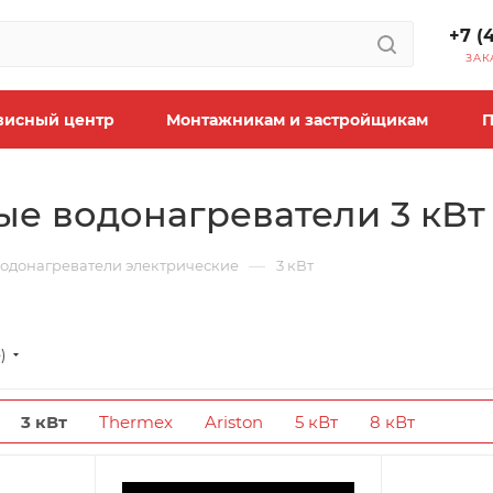
+7 (
ЗАК
висный центр
Монтажникам и застройщикам
П
ые водонагреватели 3 кВт
—
одонагреватели электрические
3 кВт
)
3 кВт
Thermex
Ariston
5 кВт
8 кВт