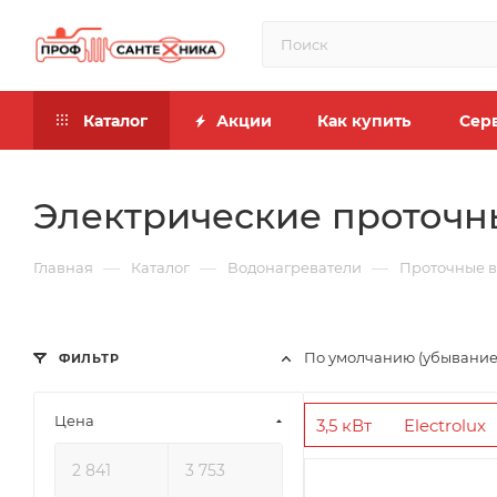
Каталог
Акции
Как купить
Сер
Электрические проточн
—
—
—
Главная
Каталог
Водонагреватели
Проточные в
По умолчанию (убывание
ФИЛЬТР
Цена
3,5 кВт
Electrolux