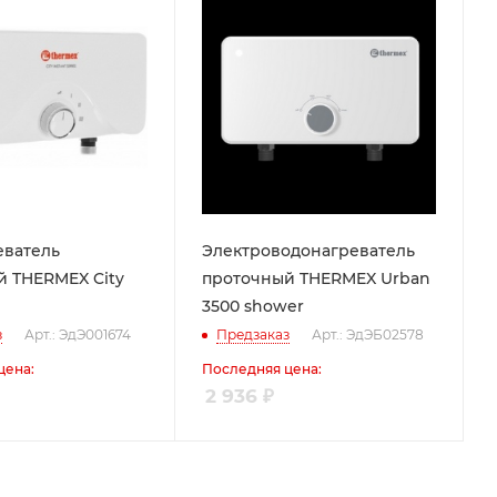
еватель
Электроводонагреватель
 THERMEX City
проточный THERMEX Urban
3500 shower
з
Арт.: ЭдЭ001674
Предзаказ
Арт.: ЭдЭБ02578
цена:
Последняя цена:
2 936
₽