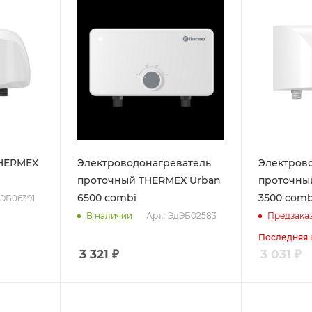
THERMEX
Электроводонагреватель
Электров
проточный THERMEX Urban
проточны
6500 combi
3500 comb
,ЭБ06391
В наличии
Арт.: ЭдЭБ02583
Предзака
Последняя 
3 321
₽
3 031
₽