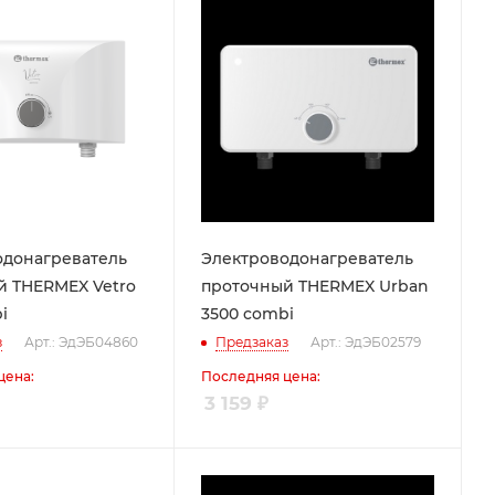
одонагреватель
Электроводонагреватель
й THERMEX Vetro
проточный THERMEX Urban
i
3500 combi
з
Арт.: ЭдЭБ04860
Предзаказ
Арт.: ЭдЭБ02579
цена:
Последняя цена:
3 159
₽