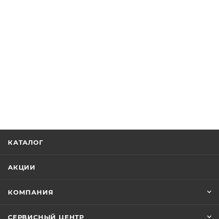
Ширина упаковки, мм282
Вес упаковки, кг1.6
Гарантия на изделие, мес 24
КАТАЛОГ
АКЦИИ
КОМПАНИЯ
СЕРВИСНЫЙ ЦЕНТР