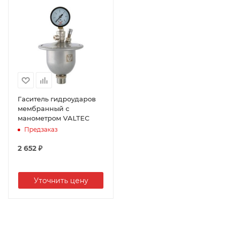
Глубина
115 мм
Ширина
272 мм
Мах тем-ра нагрева воды
95 °С
Управление
механическое
Гаситель гидроударов
Самодиагностика
мембранный с
манометром VALTEC
нет
Предзаказ
Пульт ДУ
нет
2 652
₽
Цвет
белый
Уточнить цену
Защита от перегрева
есть
Производительность
3.1 л/мин