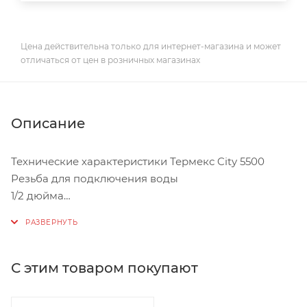
Цена действительна только для интернет-магазина и может
отличаться от цен в розничных магазинах
Описание
Технические характеристики Термекс City 5500
Резьба для подключения воды
1/2 дюйма
Мощность
5.5 кВт
Напряжение сети
220 В
С этим товаром покупают
Высота
159 мм