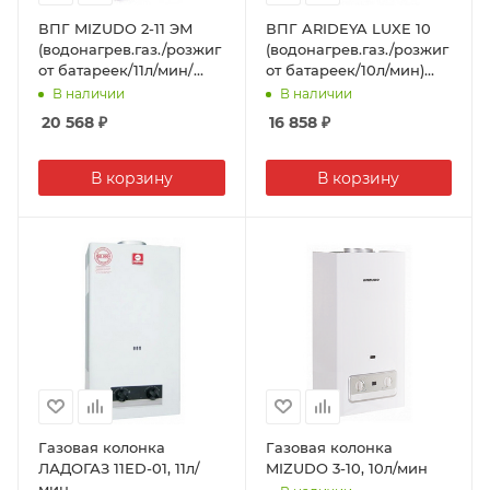
ВПГ MIZUDO 2-11 ЭМ
ВПГ ARIDEYA LUXE 10
(водонагрев.газ./розжиг
(водонагрев.газ./розжиг
от батареек/11л/мин/
от батареек/10л/мин)
дымоходный/эл.
(аналог НЕВЫ -4510М)
В наличии
В наличии
модуляция)
20 568
₽
16 858
₽
В корзину
В корзину
Газовая колонка
Газовая колонка
ЛАДОГАЗ 11ЕD-01, 11л/
MIZUDO 3-10, 10л/мин
мин