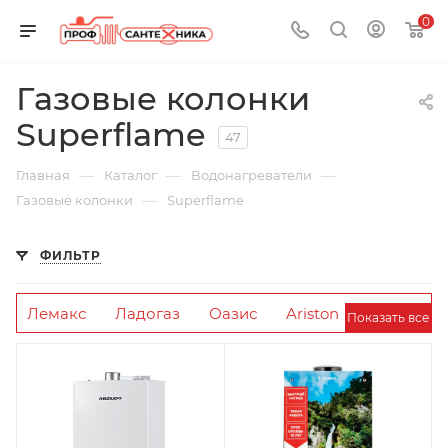
0
Газовые колонки
Superflame
47
—
—
—
Главная
Каталог
Водонагреватели
—
Газовые колонки
Superflame
ФИЛЬТР
Лемакс
Ладогаз
Оазис
Ariston
Показать все
Турбированные
Superlux
На 2 точки
BaltGaz
Superflame
Теплокс