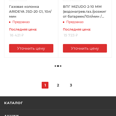
Газовая колонка
ВПГ MIZUDO 2-10 ММ
ARIDEYA JSD-20 G1, 10л/
(водонагрев.газ./розжиг
мин
от батареек/10л/мин /
дымоходный/мех.
Предзаказ
Предзаказ
модуляция)
Последняя цена:
Последняя цена:
16 421
₽
15 723
₽
Уточнить цену
Уточнить цену
1
2
3
КАТАЛОГ