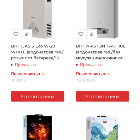
ВПГ OASIS Eco W-20
ВПГ ARISTON FAST 10L
WHITE (водонагрев.газ./
(водонагрев.газ./без
розжиг от батареек/10л/
модуляции/розжиг от
мин /дымоходный)
батареек/10л/мин /
Предзаказ
Предзаказ
дымоходный)
Последняя цена:
Последняя цена:
9 510
₽
14 638
₽
Уточнить цену
Уточнить цену