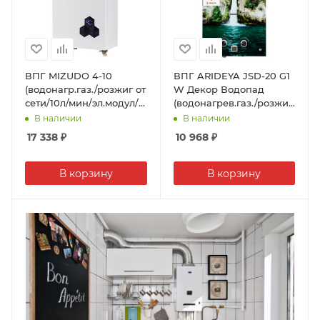
ВПГ MIZUDO 4-10
ВПГ ARIDEYA JSD-20 G1
(водонагр.газ./розжиг от
W Декор Водопад
сети/10л/мин/эл.модул/
(водонагрев.газ./розжиг
турб/сенсор
от батареек/10л/мин /
В наличии
В наличии
управл)+труба 60+630
дымоходный)
17 338
₽
10 968
₽
В корзину
В корзину