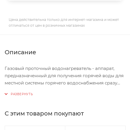
Цена действительна только для интернет-магазина и может
отличаться от цен в розничных магазинах
Описание
Газовый проточный водонагреватель - аппарат,
предназначенный для получения горячей воды для
местной системы горячего водоснабжения сразу
после пуска в него холодной воды.
Технические характеристики:
Тип: дымоходная;
С этим товаром покупают
Номинальная мощность: 20 кВт
Давление газа (мл., вод.ст.): 1200-2000 па