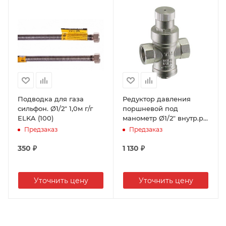
Производительность: 10 л. При Δt=25 0C
Минимальное давление воды: 0,2 бар
Номинальный расход газа: 1,9 м3/час
Вес: 8 кг
Габаритные размеры (высота, ширина, глубина):
610x350x155 мм
Диаметр дымовой трубы: 110 мм
Зажигания: автоматическое/электронное;
Подводка для газа
Редуктор давления
сильфон. Ø1/2" 1,0м г/г
поршневой под
ELKA (100)
манометр Ø1/2" внутр.р.
TIM BL2802A (30)
Предзаказ
Предзаказ
350
₽
1 130
₽
Уточнить цену
Уточнить цену