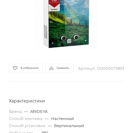
Артикул:
О0000071893
В избранное
Сравнить
Характеристики
Бренд
—
ARIDEYA
Способ монтажа
—
Настенный
Способ установки
—
Вертикальный
Глубина, мм
—
190