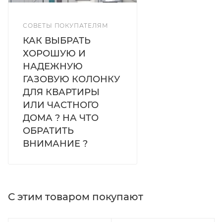
Давление воды, мПа 0,025-06
Номинальная емкость горячей воды, л/мин 10
Габаритные размеры, мм ВхШхГ 590х340х190
СОВЕТЫ ПОКУПАТЕЛЯМ
Вес нетто, кг 7,9
КАК ВЫБРАТЬ
Диаметр дымохода, мм 110
ХОРОШУЮ И
НАДЕЖНУЮ
ГАЗОВУЮ КОЛОНКУ
ДЛЯ КВАРТИРЫ
ИЛИ ЧАСТНОГО
ДОМА ? НА ЧТО
ОБРАТИТЬ
ВНИМАНИЕ ?
С этим товаром покупают