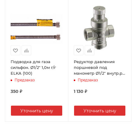
Подводка для газа
Редуктор давления
сильфон. Ø1/2" 1,0м г/г
поршневой под
ELKA (100)
манометр Ø1/2" внутр.р.
TIM BL2802A (30)
Предзаказ
Предзаказ
350
₽
1 130
₽
Уточнить цену
Уточнить цену