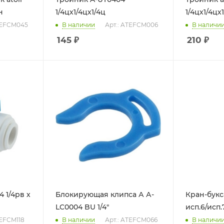
н
1/4цх1/4цх1/4ц
1/4цх1/4цх
TEFCM045
В наличии
Арт.: ATEFCM006
В наличи
145
₽
210
₽
4 1/4рв х
Блокирующая клипса А А-
Кран-букс
LC0004 BU 1/4"
исп.6/исп
TEFCM118
В наличии
Арт.: ATEFCM066
В наличи