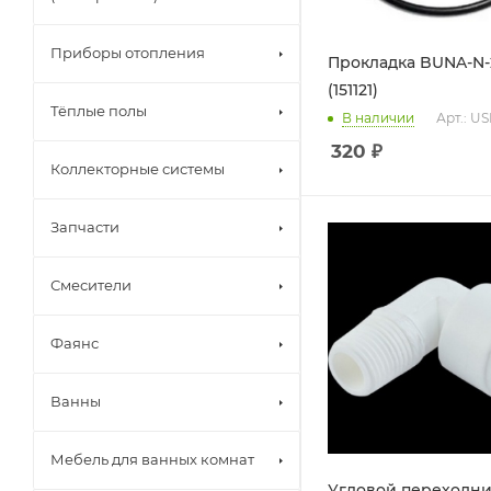
Приборы отопления
Прокладка BUNA-N-
(151121)
Тёплые полы
В наличии
Арт.: U
320
₽
Коллекторные системы
Запчасти
Смесители
Фаянс
Ванны
Мебель для ванных комнат
Угловой переходник