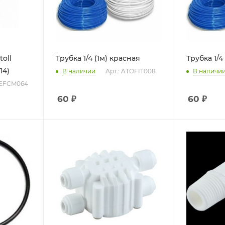
oll
Трубка 1/4 (1м) красная
Трубка 1/4
14)
В наличии
Арт.: ATOFIT008
В наличи
TEFCM064
60
₽
60
₽