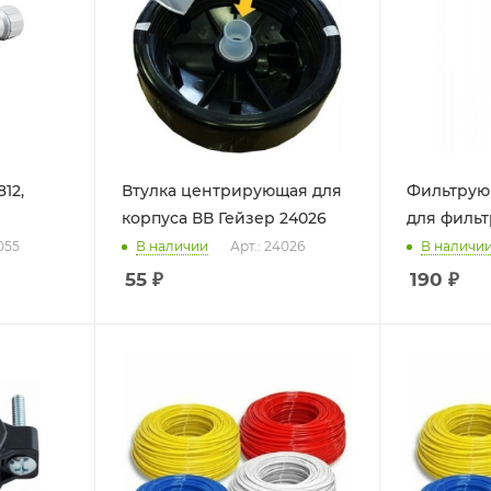
12,
Втулка центрирующая для
Фильтрую
корпуса ВВ Гейзер 24026
для фильт
055
В наличии
Арт.: 24026
В наличи
55
₽
190
₽