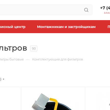
+7 (
ЗАК
висный центр
Монтажникам и застройщикам
П
льтров
93
—
ьтры бытовые
Комплектующие для фильтров
)