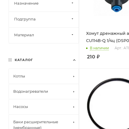
Назначение
Подгруппа
Хомут дренажный at
Материал
CU114B-Q 1/4ц (DSP0
В наличии
Арт.: A
210
₽
КАТАЛОГ
Котлы
Водонагреватели
Насосы
Баки расширительные
(мембранные)