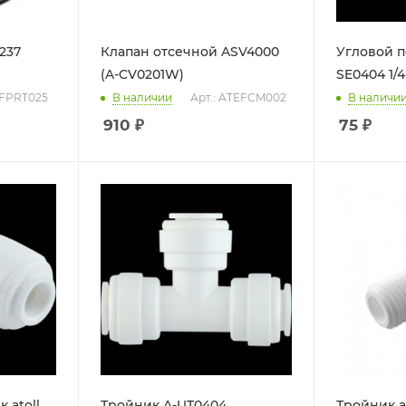
237
Клапан отсечной ASV4000
Угловой п
(A-CV0201W)
SE0404 1/4
SFPRT025
В наличии
Арт.: ATEFCM002
В наличи
910
₽
75
₽
 atoll
Тройник A-UT0404
Тройник a