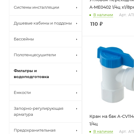
A-MЕ0402 1/4ц х1/8р
Системы инсталляции
В наличии
Арт.: A
Душевые кабины и поддоны
110
₽
Бассейны
Полотенцесушители
Фильтры и
водоподготовка
Ёмкости
Запорно-регулирующая
арматура
Кран на бак А-СV114
1/4ц
Предохранительная
В наличии
Арт.: A