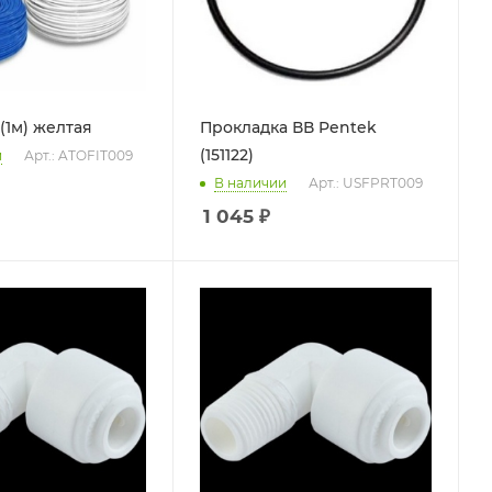
 (1м) желтая
Прокладка ВВ Pentek
(151122)
и
Арт.: ATOFIT009
В наличии
Арт.: USFPRT009
1 045
₽