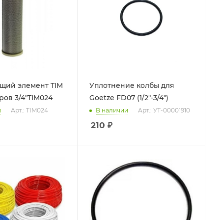
щий элемент TIM
Уплотнение колбы для
ров 3/4"TIM024
Goetze FD07 (1/2"-3/4")
и
Арт.: TIM024
В наличии
Арт.: УТ-00001910
210
₽