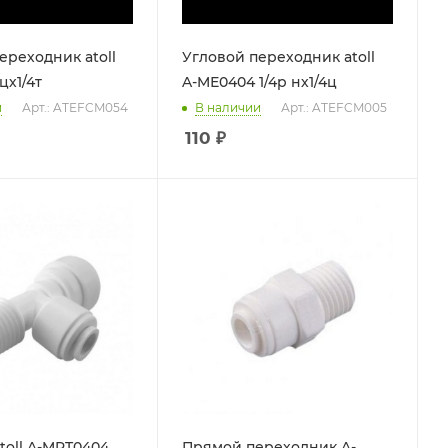
ереходник atoll
Угловой переходник atoll
цх1/4т
A-MЕ0404 1/4р нх1/4ц
и
Арт.: ATEFCM054
В наличии
Арт.: ATEFCM005
110
₽
toll A-MRT0404
Прямой переходник A-