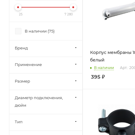
25
7 280
В наличии (
75
)
Бренд
Корпус мембраны 18
белый
Применение
В наличии
Арт.: 20
395
₽
Размер
Диаметр подключения,
дюйм
Тип