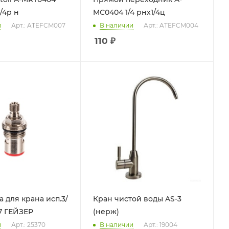
1/4р н
MС0404 1/4 рнх1/4ц
и
Арт.: ATEFCM007
В наличии
Арт.: ATEFCM004
110
₽
а для крана исп.3/
Кран чистой воды AS-3
.7 ГЕЙЗЕР
(нерж)
и
Арт.: 25370
В наличии
Арт.: 19004