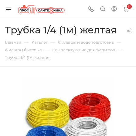
0
Трубка 1/4 (1м) желтая
—
—
—
Главная
Каталог
Фильтры и водоподготовка
—
—
Фильтры бытовые
Комплектующие для фильтров
Трубка 1/4 (1м) желтая