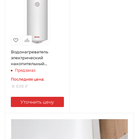
Водонагреватель
электрический
накопительный
THERMEX TitaniumHeat
Предзаказ
60 V Slim,
Последняя цена:
биостеклофарфор, 60л,
8 636
₽
1,5кВт
Уточнить цену