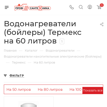
0
Водонагреватели
(бойлеры) Термекс
на 60 литров
1
—
—
—
Главная
Каталог
Водонагреватели
Водонагреватели накопительные электрические (бойлеры)
—
—
Термекс
На 60 литров
ФИЛЬТР
На 50 литров
На 80 литров
На 100
Показать все
литров
На 30 литров
На 60 литров