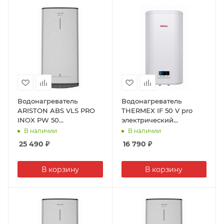
Водонагреватель
Водонагреватель
ARISTON ABS VLS PRO
THERMEX IF 50 V pro
INOX PW 50
электрический
электрический
накопительный ,
В наличии
В наличии
накопительный ,
нержавеющая сталь,
25 490
₽
16 790
₽
нержавеющая сталь,
50л, 2кВт
50л, 2,5кВт
В корзину
В корзину