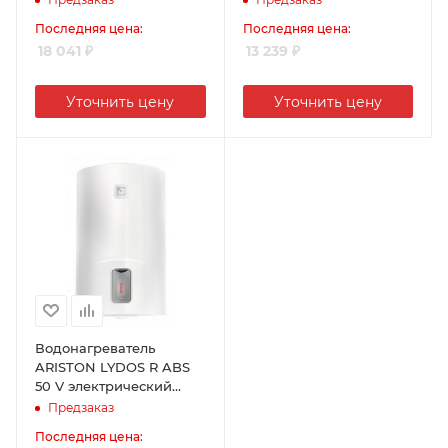
нержавеющая сталь,
PW50 V SLIM, сталь
Последняя цена:
Последняя цена:
50л, 2кВт
TitaniumShield, 50л,
18 041
₽
13 239
₽
2,5кВт
Уточнить цену
Уточнить цену
Водонагреватель
ARISTON LYDOS R ABS
50 V электрический
накопительный , сталь
Предзаказ
TitaniumShield, 50л,
Последняя цена:
1,5кВт