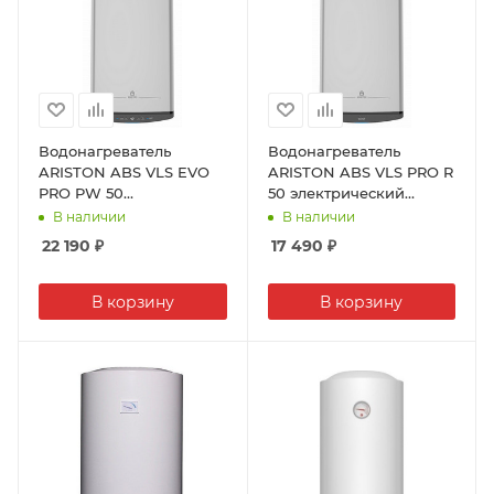
Водонагреватель
Водонагреватель
ARISTON ABS VLS EVO
ARISTON ABS VLS PRO R
PRO PW 50
50 электрический
электрический
накопительный , сталь
В наличии
В наличии
накопительный , сталь
TitaniumShield, 50л,
22 190
₽
17 490
₽
TitaniumShield, 50л,
2кВт
2,5кВт
В корзину
В корзину