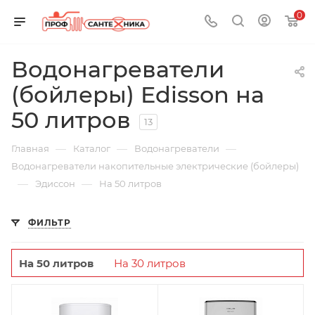
0
Водонагреватели
(бойлеры) Edisson на
50 литров
13
—
—
—
Главная
Каталог
Водонагреватели
Водонагреватели накопительные электрические (бойлеры)
—
—
Эдиссон
На 50 литров
ФИЛЬТР
На 50 литров
На 30 литров