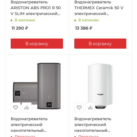
Водонагреватель
Водонагреватель
ARISTON ABS PRO1 R 50
THERMEX Ceramik 50 V
V SLIM электрический
электрический
накопительный , сталь
накопительный ,
В наличии
В наличии
TitaniumShield, 50л,
биостеклофарфор, 2кВт
11 290
₽
13 386
₽
1,5кВт
В корзину
В корзину
Водонагреватель
Водонагреватель
электрический
электрический
накопительный
накопительный
THERMEX FORA 50,
ARISTON BLU1 ECO ABS
Предзаказ
Предзаказ