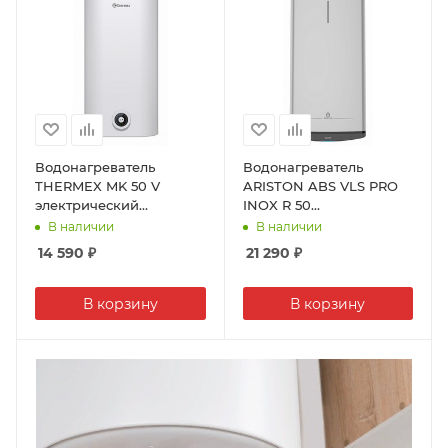
Водонагреватель
Водонагреватель
THERMEX MK 50 V
ARISTON ABS VLS PRO
электрический
INOX R 50
накопительный,
электрический
В наличии
В наличии
нержавеющая сталь,
накопительный ,
14 590
₽
21 290
₽
50л, 2кВт
нержавеющая сталь,
50л, 2кВт
В корзину
В корзину