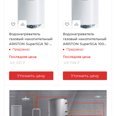
Водонагреватель
Водонагреватель
газовый накопительный
газовый накопительный
ARISTON SuperSGA 50 R,
ARISTON SuperSGA 100
эмалированная сталь,
R, эмалированная сталь,
Предзаказ
Предзаказ
50л
95л
Последняя цена:
Последняя цена:
44 021
₽
49 756
₽
Уточнить цену
Уточнить цену