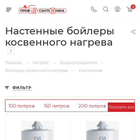
0
Настенные бойлеры
косвенного нагрева
2
—
—
—
Главная
Каталог
Водонагреватели
—
Бойлеры косвенного нагрева
Настенные
ФИЛЬТР
100 литров
150 литров
200 литров
Показать все
Дражице
Настенные
Из нержавейки
Hajdu
Protherm