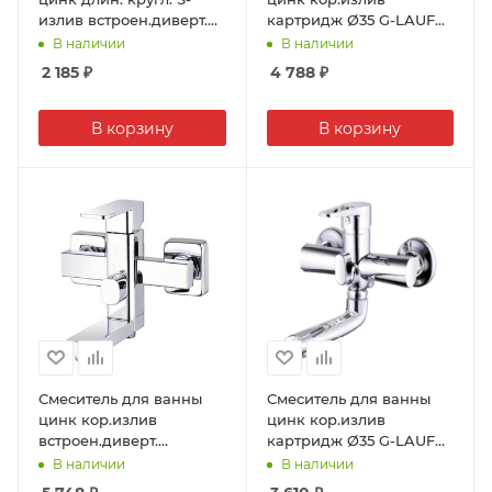
излив встроен.диверт.
картридж Ø35 G-LAUF
G-LAUF JML-
NOF3-A033/LOF3-A033
В наличии
В наличии
605/005/JML7-A605 (1/10)
(1/10)
2 185
₽
4 788
₽
В корзину
В корзину
Смеситель для ванны
Смеситель для ванны
цинк кор.излив
цинк кор.излив
встроен.диверт.
картридж Ø35 G-LAUF
картридж Ø35 G-LAUF
PUD-3045/NUD3-A045
В наличии
В наличии
NEB3-A123/LEB-3123 (1/8)
(1/10)