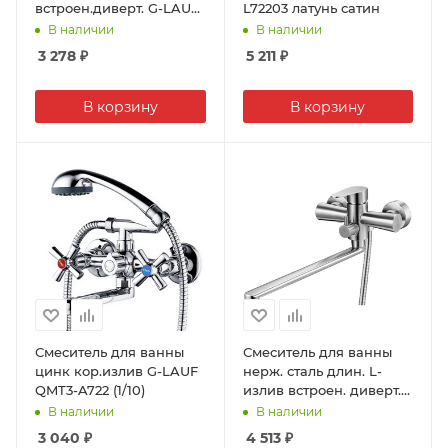
встроен.диверт. G-LAUF
L72203 латунь сатин
QML7-A827 (1/10)
В наличии
В наличии
3 278
₽
5 211
₽
В корзину
В корзину
Смеситель для ванны
Смеситель для ванны
цинк кор.излив G-LAUF
нерж. сталь длин. L-
QMT3-A722 (1/10)
излив встроен. диверт.
картридж Ø35 SOLONE
В наличии
В наличии
JAT7-A094 (1/8)
3 040
₽
4 513
₽