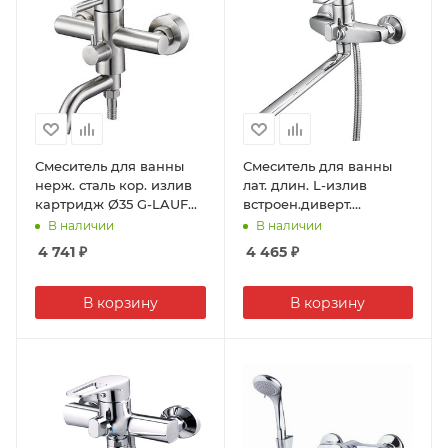
Смеситель для ванны
Смеситель для ванны
нерж. сталь кор. излив
лат. длин. L-излив
картридж Ø35 G-LAUF
встроен.диверт.
ZAP3-A090 (1/8)
картридж Ø35 G-LAUF
В наличии
В наличии
LWF7-A113 (1/10)
4 741
₽
4 465
₽
В корзину
В корзину