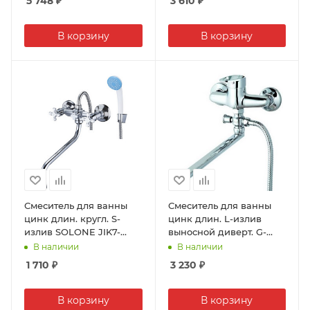
5 748
₽
3 610
₽
В корзину
В корзину
Смеситель для ванны
Смеситель для ванны
цинк длин. кругл. S-
цинк длин. L-излив
излив SOLONE JIK7-
выносной диверт. G-
A102-A
LAUF 6P-6043/KLO6-
В наличии
В наличии
A048 (1/10)
1 710
₽
3 230
₽
В корзину
В корзину