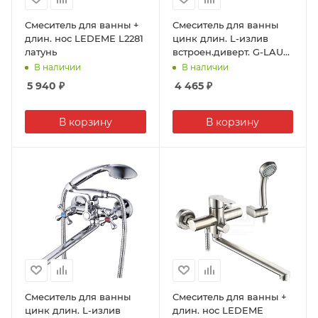
Смеситель для ванны +
Смеситель для ванны
длин. нос LEDEME L2281
цинк длин. L-излив
латунь
встроен.диверт. G-LAUF
LOF7-A033/NOF7-A033
В наличии
В наличии
(1/10)
5 940
₽
4 465
₽
В корзину
В корзину
Смеситель для ванны
Смеситель для ванны +
цинк длин. L-излив
длин. нос LEDEME