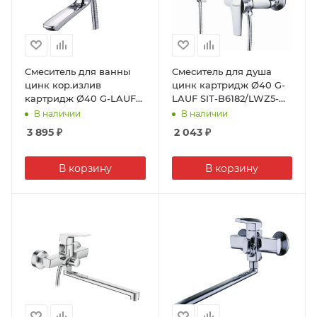
Смеситель для ванны
Смеситель для душа
цинк кор.излив
цинк картридж Ø40 G-
картридж Ø40 G-LAUF
LAUF SIT-B6182/LWZ5-
ZDN3-A183 (1/10)
A182 (1/10)
В наличии
В наличии
3 895
₽
2 043
₽
В корзину
В корзину