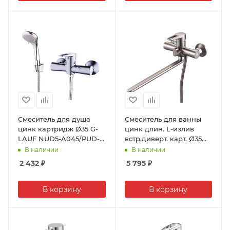
Смеситель для душа
Смеситель для ванны
цинк картридж Ø35 G-
цинк длин. L-излив
LAUF NUD5-A045/PUD-
встр.диверт. карт. Ø35
5045 (1/10)
графит G-LAUF NUD7-
В наличии
В наличии
A045MG (1/10)
2 432
₽
5 795
₽
В корзину
В корзину