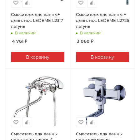
Смеситель для ванны+
Смеситель для ванны +
длин. нос LEDEME L2317
длин. нос LEDEME L2726
латунь
латунь
В наличии
В наличии
4 761
₽
3 060
₽
В корзину
В корзину
Смеситель для ванны
Смеситель для ванны
цинк длин. кругл. S-
цинк кор.излив