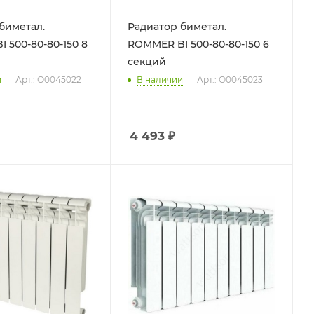
биметал.
Радиатор биметал.
500-80-80-150 8
ROMMER BI 500-80-80-150 6
секций
и
Арт.: О0045022
В наличии
Арт.: О0045023
4 493
₽