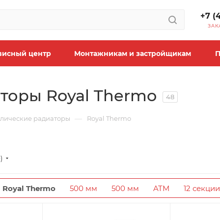
+7 (
ЗАК
висный центр
Монтажникам и застройщикам
П
торы Royal Thermo
48
—
лические радиаторы
Royal Thermo
)
Royal Thermo
500 мм
500 мм
ATM
12 секции
500 мм
8 секций
5 секций
4 секции
Росси