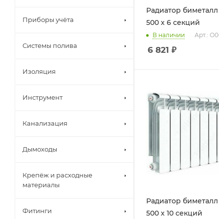
Радиатор биметалл
Приборы учёта
500 х 6 секций
В наличии
Арт.: О
Системы полива
6 821
₽
Изоляция
Инструмент
Канализация
Дымоходы
Крепёж и расходные
материалы
Радиатор биметалл
Фитинги
500 х 10 секций