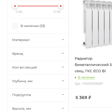
2 262
15 916
В наличии (
33
)
Материал
Бренд
Радиатор
биметаллический 5
Кол-во секций
секц. ГКС ECO Bi
В наличии
Глубина, мм
Арт.: Р0000139087
Подгруппа
5 369
₽
Высота, мм