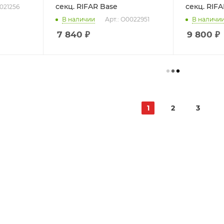
секц. RIFAR Base
секц. RIFA
0021256
В наличии
Арт.: О0022951
В наличи
7 840
₽
9 800
₽
1
2
3