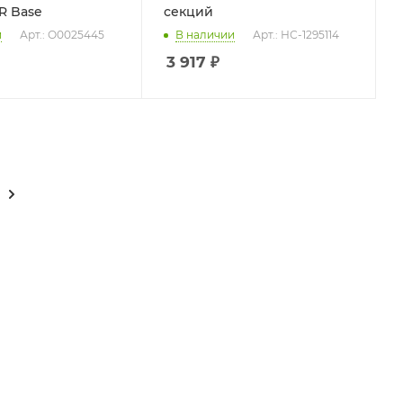
R Base
секций
и
Арт.: О0025445
В наличии
Арт.: НС-1295114
3 917
₽