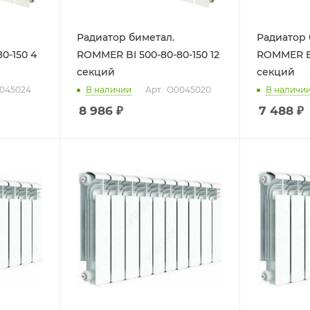
Радиатор биметал.
Радиатор 
-150 4
ROMMER BI 500-80-80-150 12
ROMMER BI 
секций
секций
0045024
В наличии
Арт.: О0045020
В наличи
8 986
₽
7 488
₽