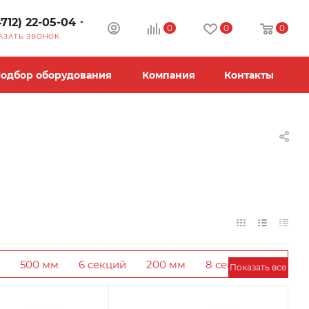
4712) 22-05-04
0
0
0
АЗАТЬ ЗВОНОК
одбор оборудования
Компания
Контакты
500 мм
6 секций
200 мм
8 секций
Показать все
йские