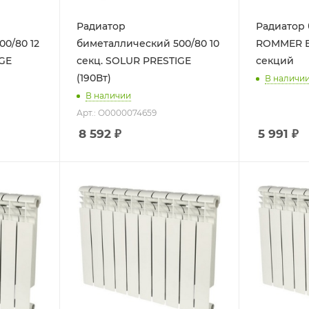
Радиатор
Радиатор 
0/80 12
биметаллический 500/80 10
ROMMER BI 
IGE
секц. SOLUR PRESTIGE
секций
(190Вт)
В наличи
В наличии
Арт.: О0000074659
8 592
₽
5 991
₽