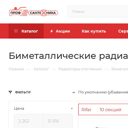
Каталог
Акции
Как купить
Сер
Биметаллические радиа
—
—
—
Главная
Каталог
Радиаторы отопления
Биметал
По умолчанию (убывание
ФИЛЬТР
Цена
Rifar
10 секций
Rommer
500 мм