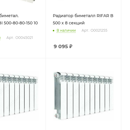
биметал.
Радиатор биметалл RIFAR B
500-80-80-150 10
500 х 8 секций
В наличии
Арт.: О0021255
и
Арт.: О0045021
9 095
₽