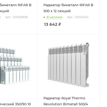
биметалл RIFAR B
Радиатор биметалл RIFAR B
екций
500 х 12 секций
и
Арт.: О0026908
В наличии
Арт.: О0021254
13 642
₽
Радиатор Royal Thermo
ческий 350/90 10
Revolution Bimetall 500/4