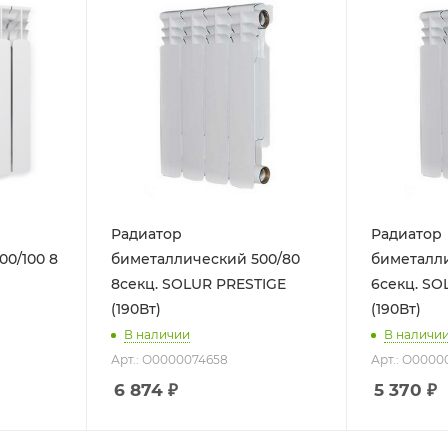
Радиатор
Радиатор
00/100 8
биметаллический 500/80
биметалли
8секц. SOLUR PRESTIGE
6секц. SO
(190Вт)
(190Вт)
В наличии
В наличи
Арт.: О0000074658
Арт.: О0000
6 874
₽
5 370
₽