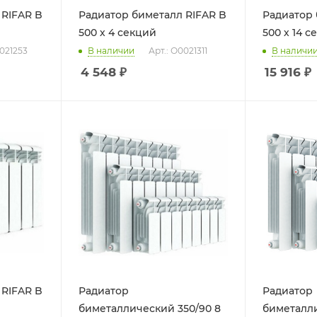
 RIFAR B
Радиатор биметалл RIFAR B
Радиатор 
500 х 4 секций
500 х 14 с
0021253
В наличии
Арт.: О0021311
В наличи
4 548
₽
15 916
₽
 RIFAR B
Радиатор
Радиатор
биметаллический 350/90 8
биметалли