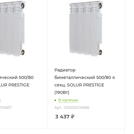
Радиатор
ческий 500/80
биметаллический 500/80 4
LUR PRESTIGE
секц. SOLUR PRESTIGE
(190Вт)
и
В наличии
074657
Арт.: О0000074656
3 437
₽