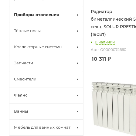
Радиатор
Приборы отопления
биметаллический 50
секц. SOLUR PREST
Тёплые полы
(190Вт)
В наличии
Коллекторные системы
Арт.: О0000074660
10 311
₽
Запчасти
Смесители
Фаянс
Ванны
Мебель для ванных комнат