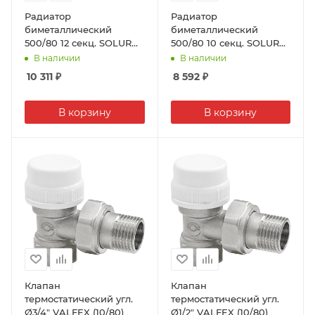
Радиатор
Радиатор
биметаллический
биметаллический
500/80 12 секц. SOLUR
500/80 10 секц. SOLUR
PRESTIGE (190Вт)
PRESTIGE (190Вт)
В наличии
В наличии
10 311
₽
8 592
₽
В корзину
В корзину
Клапан
Клапан
термостатический угл.
термостатический угл.
Ø3/4" VALFEX (10/80)
Ø1/2" VALFEX (10/80)