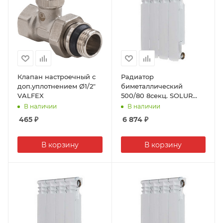
Клапан настроечный с
Радиатор
доп.уплотнением Ø1/2"
биметаллический
VALFEX
500/80 8секц. SOLUR
PRESTIGE (190Вт)
В наличии
В наличии
465
₽
6 874
₽
В корзину
В корзину