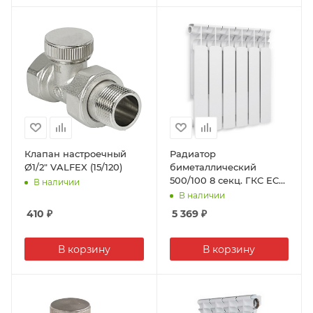
Клапан настроечный
Радиатор
Ø1/2" VALFEX (15/120)
биметаллический
500/100 8 секц. ГКС ECO
В наличии
Bi
В наличии
410
₽
5 369
₽
В корзину
В корзину