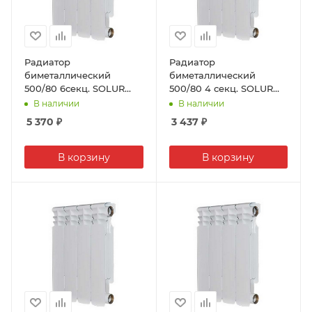
Радиатор
Радиатор
биметаллический
биметаллический
500/80 6секц. SOLUR
500/80 4 секц. SOLUR
PRESTIGE (190Вт)
PRESTIGE (190Вт)
В наличии
В наличии
5 370
₽
3 437
₽
В корзину
В корзину