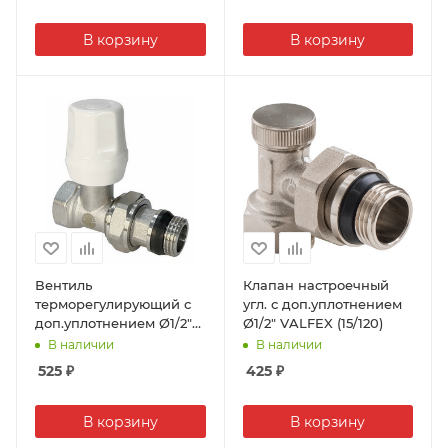
В корзину
В корзину
Вентиль
Клапан настроечный
терморегулирующий с
угл. с доп.уплотнением
доп.уплотнением Ø1/2"
Ø1/2" VALFEX (15/120)
VALFEX (6/60)
В наличии
В наличии
525
₽
425
₽
В корзину
В корзину