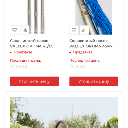
метров
90 метров
Тополь
Малой
мощности
Хозяин
Итальянские
Скважинный насос
Скважинный насос
VALFEX OPTIMA 45/65
VALFEX OPTIMA 45/47
Предзаказ
Предзаказ
Последняя цена:
Последняя цена:
12 009
₽
10 128
₽
Уточнить цену
Уточнить цену