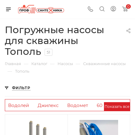
0
Погружные насосы
для скважины
Тополь
51
—
—
—
Главная
Каталог
Насосы
Скважинные насосы
—
Тополь
ФИЛЬТР
Водолей
Джилекс
Водомет
60
Показать все
метров
Pedrollo
100 метров
30
метров
Aquario
Мощные
Belamos
80
метров
50 метров
120 метров
70