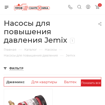
0
Насосы для
повышения
давления Jemix
1
—
—
—
Главная
Каталог
Насосы
—
Насосы для повышения давления
Jemix
ФИЛЬТР
Джемикс
Для квартиры
Валтек
Показать все
Акварио
С автоматическим включением