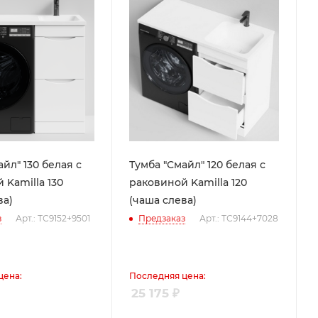
йл" 130 белая с
Тумба "Смайл" 120 белая с
 Kamilla 130
раковиной Kamilla 120
ва)
(чаша слева)
з
Арт.: ТС9152+9501
Предзаказ
Арт.: ТС9144+7028
цена:
Последняя цена:
25 175
₽