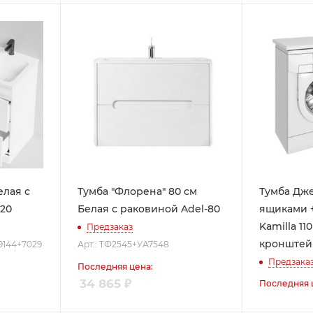
елая с
Тумба "Флорена" 80 см
Тумба Дже
120
Белая с раковиной Adel-80
ящиками 
Kamilla 11
Предзаказ
кронштей
С9144+7029
Арт.: ТФ2545+УА7548
Предзака
Последняя цена:
34 865
₽
Последняя 