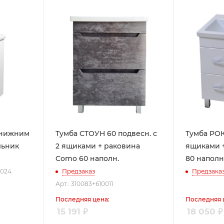
Тумба СТОУН 60 подвесн. с
Тумба РОК
2 ящиками + раковина
ящиками 
Como 60 наполн.
80 наполн
0024
Предзаказ
Предзака
Арт.: 310083+610011
Последняя цена:
Последняя 
15 191
₽
18 050
₽