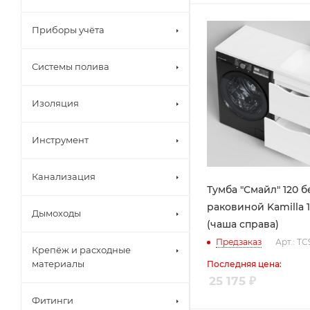
Приборы учёта
Системы полива
Изоляция
Инструмент
Канализация
Тумба "Смайл" 120 б
раковиной Kamilla 
Дымоходы
(чаша справа)
Предзаказ
Арт.: Т
Крепёж и расходные
материалы
Последняя цена:
25 175
₽
Фитинги