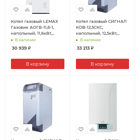
Котел газовый LEMAX
Котел газовый СИГНАЛ
Газовик АОГВ-11,6-1,
КОВ-12,5СКС,
напольный, 11,6кВт,
напольный, 12,5кВт,
одноконтурный,
одноконтурный
В наличии
В наличии
атмосферный
30 939
₽
33 213
₽
В корзину
В корзину