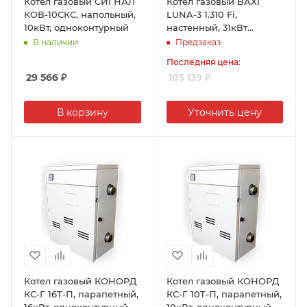
Котел газовый СИГНАЛ
Котел газовый BAXI
КОВ-10СКС, напольный,
LUNA-3 1.310 Fi,
10кВт, одноконтурный
настенный, 31кВт
одноконтурный,
В наличии
Предзаказ
коаксиальный
Последняя цена:
29 566
₽
105 139
₽
В корзину
Уточнить цену
Котел газовый КОНОРД
Котел газовый КОНОРД
КС-Г 16T-П, парапетный,
КС-Г 10T-П, парапетный,
16кВт, одноконтурный
10кВт, одноконтурный