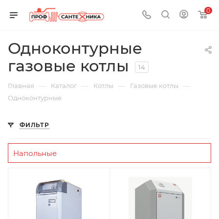
0
Одноконтурные
газовые котлы
14
—
—
—
—
Главная
Каталог
Котлы
Газовые котлы
Одноконтурные
ФИЛЬТР
Напольные