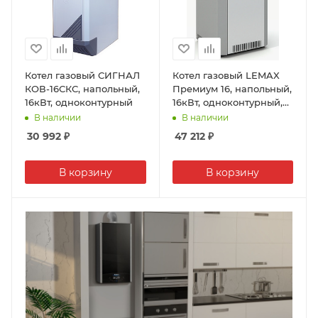
Котел газовый СИГНАЛ
Котел газовый LEMAX
КОВ-16СКС, напольный,
Премиум 16, напольный,
16кВт, одноконтурный
16кВт, одноконтурный,
атмосферный
В наличии
В наличии
30 992
₽
47 212
₽
В корзину
В корзину