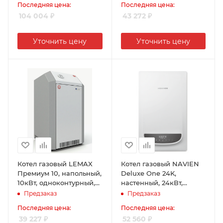
Последняя цена:
Последняя цена:
104 004
₽
43 272
₽
Уточнить цену
Уточнить цену
Котел газовый LEMAX
Котел газовый NAVIEN
Премиум 10, напольный,
Deluxe One 24K,
10кВт, одноконтурный,
настенный, 24кВт,
атмосферный
одноконтурный,
Предзаказ
Предзаказ
коаксиальный
Последняя цена:
Последняя цена:
39 227
₽
52 560
₽