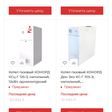
Уточнить цену
Уточнить цену
Котел газовый КОНОРД
Котел газовый КОНОРД
КСц-Г 12S-3, напольный,
Дон Эко КС-Г 10S-Э,
12кВт, одноконтурный
напольный,
10кВт,одноконтурный
Предзаказ
Предзаказ
Последняя цена:
Последняя цена:
24 832
₽
21 680
₽