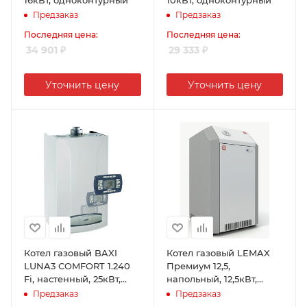
Предзаказ
Предзаказ
Последняя цена:
Последняя цена:
34 901
₽
29 333
₽
Уточнить цену
Уточнить цену
Котел газовый BAXI
Котел газовый LEMAX
LUNA3 COMFORT 1.240
Премиум 12,5,
Fi, настенный, 25кВт,
напольный, 12,5кВт,
одноконтурный,
одноконтурный,
Предзаказ
Предзаказ
коаксиальный
атмосферный