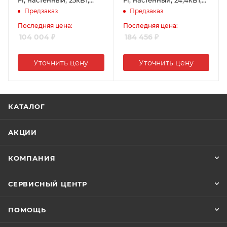
одноконтурный,
двухконтурный,
Предзаказ
Предзаказ
коаксиальный
коаксиальный
Последняя цена:
Последняя цена:
104 004
₽
184 456
₽
Уточнить цену
Уточнить цену
КАТАЛОГ
АКЦИИ
КОМПАНИЯ
СЕРВИСНЫЙ ЦЕНТР
ПОМОЩЬ