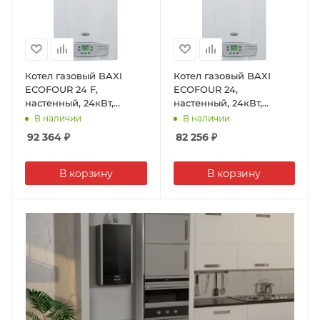
Котел газовый BAXI
Котел газовый BAXI
ECOFOUR 24 F,
ECOFOUR 24,
настенный, 24кВт,
настенный, 24кВт,
двухконтурный,
двухконтурный,
В наличии
В наличии
коаксиальный
атмосферный
92 364
₽
82 256
₽
В корзину
В корзину