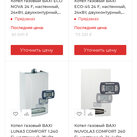
Котел газовый BAXI ECO
Котел газовый BAXI
NOVA 24 F, настенный,
ECO-4S 24 F, настенный,
24кВт, двухконтурный,
24кВт, двухконтурный,
коаксиальный
коаксиальный
Предзаказ
Предзаказ
Последняя цена:
Последняя цена:
61 091
₽
75 331
₽
Уточнить цену
Уточнить цену
Котел газовый BAXI
Котел газовый BAXI
LUNA3 COMFORT 1.240
NUVOLA3 COMFORT 240
Fi, настенный, 25кВт,
Fi, настенный, 24,4кВт,