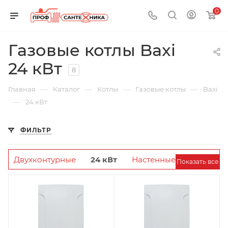
0
Газовые котлы Baxi
24 кВт
8
—
—
—
—
Главная
Каталог
Котлы
Газовые котлы
Baxi
—
24 кВт
ФИЛЬТР
Двухконтурные
24 кВт
Настенные
Показать все
Одноконтурные
Одноконтурные
Напольные
Одноконтурные