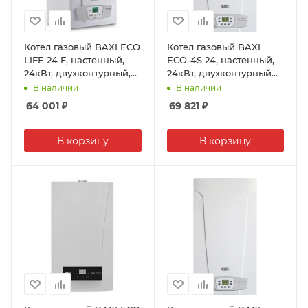
Котел газовый BAXI ECO
Котел газовый BAXI
LIFE 24 F, настенный,
ECO-4S 24, настенный,
24кВт, двухконтурный,
24кВт, двухконтурный
коаксиальный
атмосферный
В наличии
В наличии
64 001
₽
69 821
₽
В корзину
В корзину