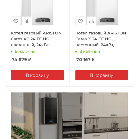
Котел газовый ARISTON
Котел газовый ARISTON
Cares XC 24 FF NG,
Cares X 24 CF NG,
настенный, 24кВт,
настенный, 24кВт,
двухконтурный,
двухконтурный,
В наличии
В наличии
коаксиальный
атмосферный
74 679
₽
70 167
₽
В корзину
В корзину