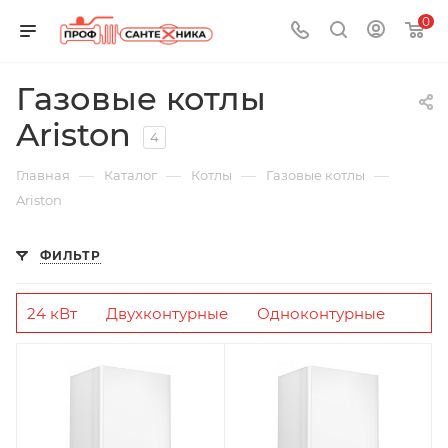
0
Газовые котлы
Ariston
4
—
—
—
—
Главная
Каталог
Котлы
Газовые котлы
Ariston
ФИЛЬТР
24 кВт
Двухконтурные
Одноконтурные