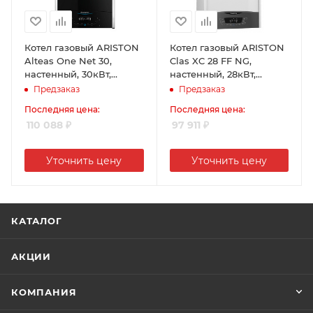
Котел газовый ARISTON
Котел газовый ARISTON
Alteas One Net 30,
Clas XC 28 FF NG,
настенный, 30кВт,
настенный, 28кВт,
двухконтурный,
двухконтурный,
Предзаказ
Предзаказ
конденсационный,
коаксиальный
Последняя цена:
Последняя цена:
коаксиальный
110 088
₽
97 911
₽
Уточнить цену
Уточнить цену
КАТАЛОГ
АКЦИИ
КОМПАНИЯ