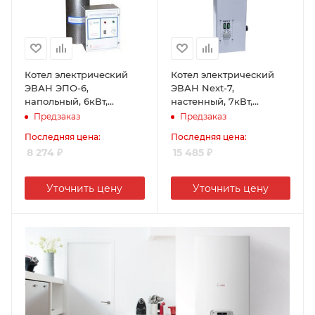
Котел электрический
Котел электрический
ЭВАН ЭПО-6,
ЭВАН Next-7,
напольный, 6кВт,
настенный, 7кВт,
одноконтурный, 220V,
одноконтурный, 220-
Предзаказ
Предзаказ
14026, 15325/14027, 15325
380V
Последняя цена:
Последняя цена:
8 274
₽
15 485
₽
Уточнить цену
Уточнить цену