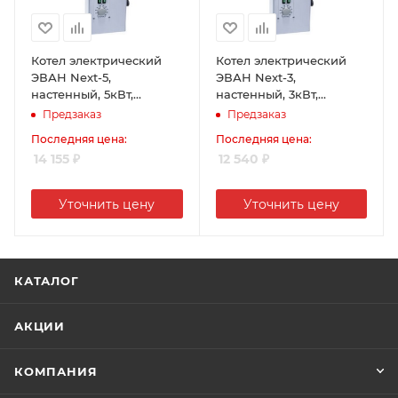
Котел электрический
Котел электрический
ЭВАН Next-5,
ЭВАН Next-3,
настенный, 5кВт,
настенный, 3кВт,
одноконтурный, 220V-
одноконтурный, 220V-
Предзаказ
Предзаказ
380V
380V
Последняя цена:
Последняя цена:
14 155
₽
12 540
₽
Уточнить цену
Уточнить цену
КАТАЛОГ
АКЦИИ
КОМПАНИЯ