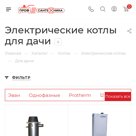
0
Электрические котлы
для дачи
4
—
—
—
Главная
Каталог
Котлы
Электрические котлы
—
Для дачи
ФИЛЬТР
Эван
Однофазные
Protherm
12 кВт
Показать все
Для дачи
На 150 кв. м.
6 кВт
Трехфазные
Одноконтурные
30 кВт
12
кВт
Настенные
3 кВт