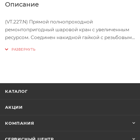
Описание
(VT.227.N) Прямой полнопроходной
ремонтопригодный шаровой кран с увеличенным
ресурсом. Соединен накидной гайкой с резьбовым
полусгоном. Корпуса деталей – латунные,
никелированные. Кран оснащен ручкой типа
«бабочка» с утолщенной стенкой из алюминиевого
сплава и эпоксидной покраской. Резьба
присоединений – внутренняя/наружная.
КАТАЛОГ
АКЦИИ
КОМПАНИЯ
СЕРВИСНЫЙ ЦЕНТР