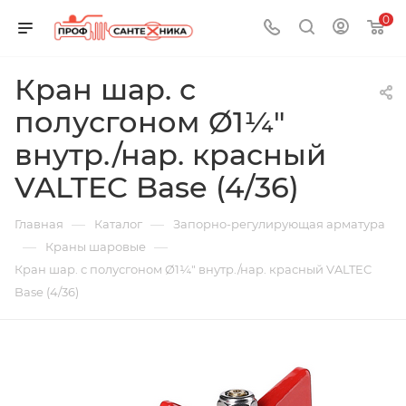
0
Кран шар. с
полусгоном Ø1¼"
внутр./нар. красный
VALTEC Base (4/36)
—
—
Главная
Каталог
Запорно-регулирующая арматура
—
—
Краны шаровые
Кран шар. с полусгоном Ø1¼" внутр./нар. красный VALTEC
Base (4/36)