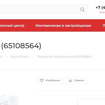
+7 (
ЗАК
висный центр
Монтажникам и застройщикам
П
(65108564)
—
—
ей
Термостаты
Термостат электронный (65108564)
В избранное
Сравнить