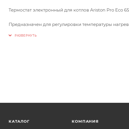
Термостат электронный для котлов Ariston Pro Eco 6
Предназначен для регулировки температуры нагрев
жидкости. Диапазон регулировки от 30 до 80 °С.
Термостат водонагревателя для котлов Ariston модел
Abs Blu Eco 50 V
Abs Blu Eco 100 V
Abs Blu Eco 80 V
Abs Blu Eco Slim
Abs Blu Eco 50 V Slim
Abs Blu Eco 30 V Slim
Abs Blu Eco 80 V Slim
Abs Blu Eco 65 V Slim
Abs Platinum Eco Slim
КАТАЛОГ
КОМПАНИЯ
Abs Plt Eco 50 V Slim