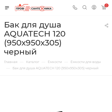
0
Бак для душа
AQUATECH 120
(950х950х305)
черный
—
—
—
Главная
Каталог
Ёмкости
Ёмкости для воды
—
Бак для душа AQUATECH 120 (950х950х305) черный