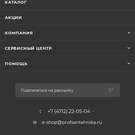
КАТАЛОГ
Не подлежит сертификации
Страна производитель
АКЦИИ
Россия
Состав
КОМПАНИЯ
Алюминий
СЕРВИСНЫЙ ЦЕНТР
Упаковка и фасовка
В боксе
ПОМОЩЬ
10 штук
Фасовка
Подписаться на рассылку
по 1 шт.
Индивидуальная упаковка
+7 (4712) 22-05-04
e-shop@profsantehnika.ru
Плёнка
Размер упаковки (Длина × Ширина × Высота)