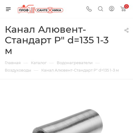
0
Канал Алювент-
Стандарт Р" d=135 1-3
м
—
—
—
Главная
Каталог
Водонагреватели
—
Воздуховоды
Канал Алювент-Стандарт Р" d=135 1-3 м