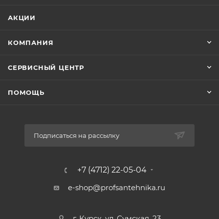
Ориентация
универсальная
АКЦИИ
Вид установки
пристенная
КОМПАНИЯ
Страна
Россия
СЕРВИСНЫЙ ЦЕНТР
Расположение перелива
боковое
ПОМОЩЬ
Ножки
не предусмотрены
Слив-перелив
Подписаться на рассылку
приобретается отдельно
Объём, л
180
+7 (4712) 22-05-04
Материал
e-shop@profsantehnika.ru
акрил
Каркас
приобретается отдельно
г. Курск, ул. Сумская, 23