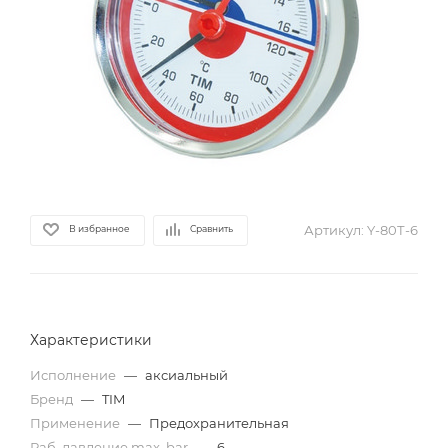
Артикул:
Y-80Т-6
В избранное
Сравнить
Характеристики
Исполнение
—
аксиальный
Бренд
—
TIM
Применение
—
Предохранительная
Раб. давление max, bar
—
6