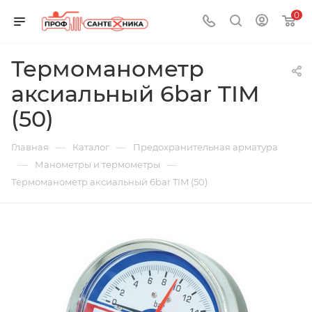
0
Термоманометр
аксиальный 6bar TIM
(50)
—
—
Главная
Каталог
Предохранительная арматура
—
—
Манометры и термометры
Термоманометр аксиальный 6bar TIM (50)