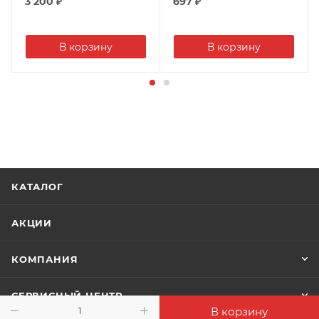
перекачивании воды с содержанием песка до 180 г/
3 200
₽
697
₽
м3.
«Плавающие» рабочие колёса.
В корзину
В корзину
Рабочий конец вала: нержавеющая сталь.
Механическое уплотнение: керамика-графит-NBR
(двойные графитовые уплотнения).
Электродвигатель:
— Однофазный с масляным охлаждением,
— Встроенная термозащита двигателя,
— Обмотка электродвигателя рассчитана от 180 до
250В,
КАТАЛОГ
— Электродвигатель надёжно защищён от
проникновения воды при погружении его на
АКЦИИ
глубину до 30 м от зеркала воды, что позволяет
эксплуатировать насосы в малодебетных скважинах,
КОМПАНИЯ
— Электродвигатель состоит из ротора, статора и
шарикоподшипников, заполнен экологически
СЕРВИСНЫЙ ЦЕНТР
безопасным маслом,
В корзину