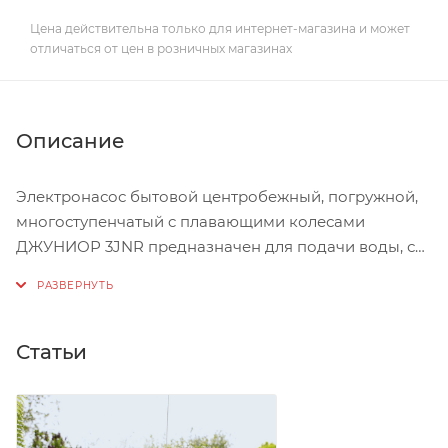
Цена действительна только для интернет-магазина и может
отличаться от цен в розничных магазинах
Описание
Электронасос бытовой центробежный, погружной,
многоступенчатый c плавающими колесами
ДЖУНИОР 3JNR предназначен для подачи воды, с
содержанием песка не более 180 г/м3, из скважин
внутренним диаметром 80 мм и более, а также из
шахтных колодцев, резервуаров и открытых
водоемов в системы индивидуального
Статьи
водоснабжения и полива.
Следует однако понимать, что наличие любых
примесей и абразива в воде приводит к
повышенному износу уплотнений, рабочих колёс и