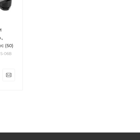
M
.,
с (50)
PS-06B