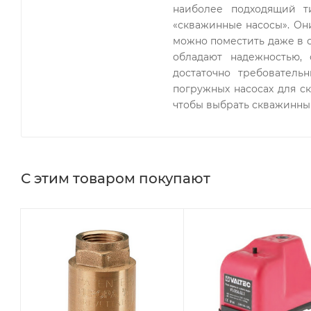
Потребляемый ток-5,7 А
наиболее подходящий т
Размер насоса-613×105×95 мм
«скважинные насосы». Он
можно поместить даже в 
Вес-17,7 кг
обладают надежностью,
Тип насоса-Центробежный
достаточно требователь
Страна изготовления-Россия
погружных насосах для ск
чтобы выбрать скважинны
С этим товаром покупают