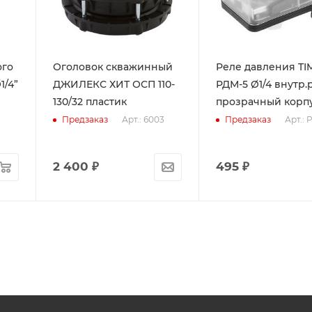
ого
Оголовок скважинный
Реле давления TI
1/4”
ДЖИЛЕКС ХИТ ОСП 110-
РДМ-5 Ø1/4 внутр.р
130/32 пластик
прозрачный корпу
Арт.: 6003
Арт.: 
Предзаказ
Предзаказ
2 400
₽
495
₽