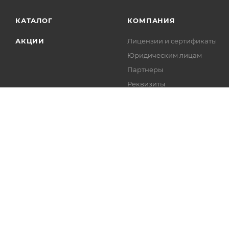
КАТАЛОГ
КОМПАНИЯ
АКЦИИ
Лицензии и сертификаты
Юридическим лицам
Партнеры
Реквизиты
2026 © profsantehnika.ru
Сайт разработан компанией:
Нет
Политика конфиденциальности и обработки персональных 