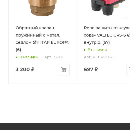
Обратный клапан
Реле защиты от «сух
пружинный с метал.
хода» VALTEC CRS-6 Ø
седлом Ø1" ITAP EUROPA
внутр.р. (57)
(6)
В наличии
Арт.: 32691
Арт.: VT.CRS6.02.1
В наличии
3 200
₽
697
₽