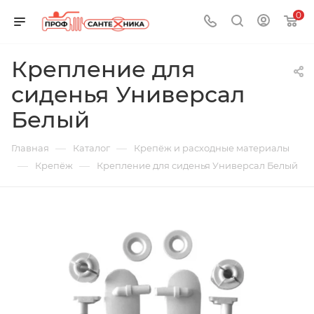
0
Крепление для
сиденья Универсал
Белый
—
—
Главная
Каталог
Крепёж и расходные материалы
—
—
Крепёж
Крепление для сиденья Универсал Белый